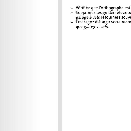
Vérifiez que l'orthographe est
Supprimez les guillemets aut
garage à vélo
retournera souve
Envisagez d'élargir votre rec
que
garage à vélo
.