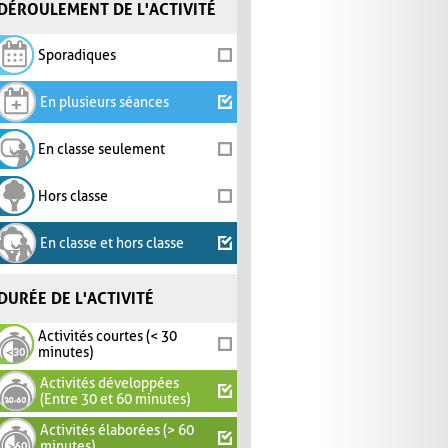
DÉROULEMENT DE L'ACTIVITÉ
Sporadiques
En plusieurs séances
En classe seulement
Hors classe
En classe et hors classe
DURÉE DE L'ACTIVITÉ
Activités courtes (< 30
minutes)
Activités développées
(Entre 30 et 60 minutes)
Activités élaborées (> 60
minutes)