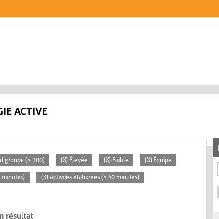
IE ACTIVE
nd groupe (> 100)
(X) Élevée
(X) Faible
(X) Équipe
0 minutes)
(X) Activités élaborées (> 60 minutes)
n résultat