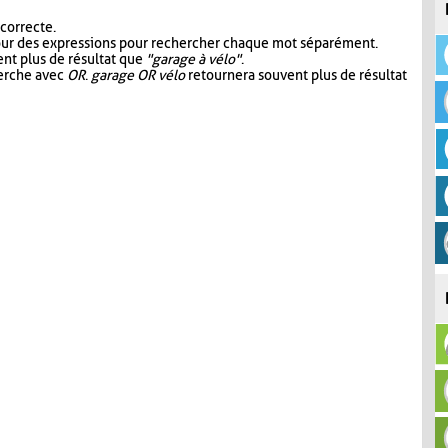
 correcte.
our des expressions pour rechercher chaque mot séparément.
nt plus de résultat que
"garage à vélo"
.
herche avec
OR
.
garage OR vélo
retournera souvent plus de résultat