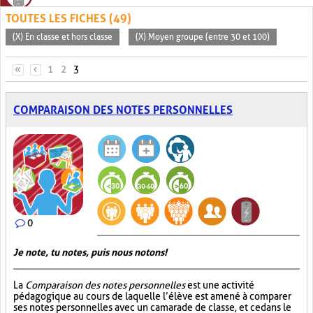
TOUTES LES FICHES (49)
(X) En classe et hors classe
(X) Moyen groupe (entre 30 et 100)
PAGES
«
‹
1
2
3
COMPARAISON DES NOTES PERSONNELLES
0
Je note, tu notes, puis nous notons!
La
Comparaison des notes personnelles
est une activité
pédagogique au cours de laquelle l’élève est amené à comparer
ses notes personnelles avec un camarade de classe, et ce dans le