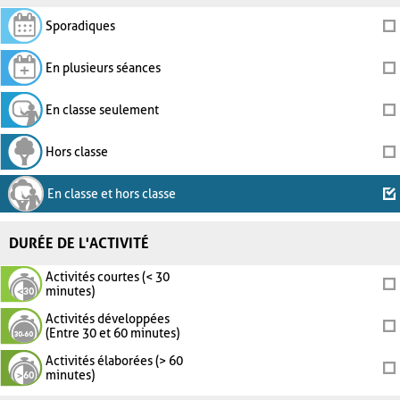
Sporadiques
En plusieurs séances
En classe seulement
Hors classe
En classe et hors classe
DURÉE DE L'ACTIVITÉ
Activités courtes (< 30
minutes)
Activités développées
(Entre 30 et 60 minutes)
Activités élaborées (> 60
minutes)