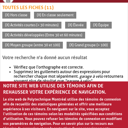
TOUTES LES FICHES (11)
(X) Hors classe
(X) En classe seulement
(X) Activités courtes (< 30 minutes)
(X) Élevée
(X) Équipe
(X) Activités développées (Entre 30 et 60 minutes)
(X) Moyen groupe (entre 30 et 100)
(X) Grand groupe (> 100)
Votre recherche n'a donné aucun résultat
Vérifiez que l'orthographe est correcte.
Supprimez les guillemets autour des expressions pour
rechercher chaque mot séparément.
garage à vélo
retournera
souvent plus de résultat que
"garage à vélo"
.
NOTRE SITE WEB UTILISE DES TÉMOINS AFIN DE
Envisagez d'élargir votre recherche avec
OR
.
garage OR vélo
retournera souvent plus de résultat que
garage à vélo
.
REHAUSSER VOTRE EXPÉRIENCE DE NAVIGATION.
Le site web de Polytechnique Montréal utilise des témoins de connexion
afin de recueillir des statistiques générales et offrir une meilleure
expérience à ses visiteurs. En naviguant sur le site, vous acceptez
l’utilisation de ces témoins selon les modalités spécifiées aux conditions
d’utilisation. Vous pouvez refuser les témoins de connexion en modifiant
vos paramètres de navigation. Pour en savoir plus sur le recours aux