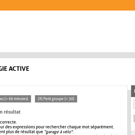
IE ACTIVE
ées (> 60 minutes)
(X) Petit groupe (< 30)
n résultat
 correcte.
our des expressions pour rechercher chaque mot séparément.
nt plus de résultat que
"garage à vélo"
.