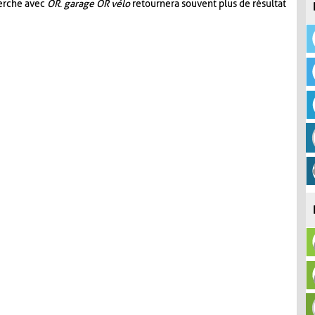
herche avec
OR
.
garage OR vélo
retournera souvent plus de résultat