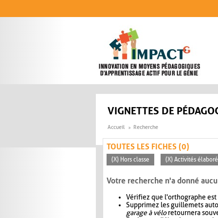
Aller au contenu principal
VIGNETTES DE PÉDAGOG
Accueil
Recherche
TOUTES LES FICHES (0)
(X) Hors classe
(X) Activités élabor
Votre recherche n'a donné aucu
Vérifiez que l'orthographe est
Supprimez les guillemets aut
garage à vélo
retournera souve