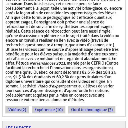
la maison. Dans tous les cas, cet exercice peut se faire
préalablement à la leçon, telle une activité brise-glace, ou encore
après la leçon afin de consolider les apprentissages des élèves.
Afin que cette formule pédagogique soit efficace quant aux
apprentissages, l’enseignant doit prévoir une séance de
rétroaction et de suivi afin de synthétiser les apprentissages
réalisés. Cette séance de rétroaction peut être aussi simple
qu’une discussion en plénière sur le sujet traité dans la vidéo ou
encore un travail à réaliser en lien avec la vidéo (travail de
recherche, questionnaire à remplir, questions d’examen, etc.).
Utiliser les vidéos comme source d’apprentissage peut être très
bénéfique pour les élèves puisque la majorité d’entre eux sont
très à l’aise avec ce médium et en regardent abondamment. En
effet, l’étude
NetTendances 2011
, menée par le CEFRIO (Centre
facilitant la recherche et l’innovation dans les organisations),
confirme qu’au Québec, ce sont désormais 82,6 % des 18 à 24
ans, 91,3 % des étudiants et 60,2 % des gens titulaires d’un
diplôme universitaire qui consultent des vidéos en ligne. En
somme, l’activité
Vidéo d’expert
permet aux élèves de varier
leurs sources d’apprentissage et d’approfondir les notions
préalablement acquises par la mise en contact avec une
ressource externe liée au domaine d’études.
Vidéos (2)
Expérience (10)
Outil technologique (3)