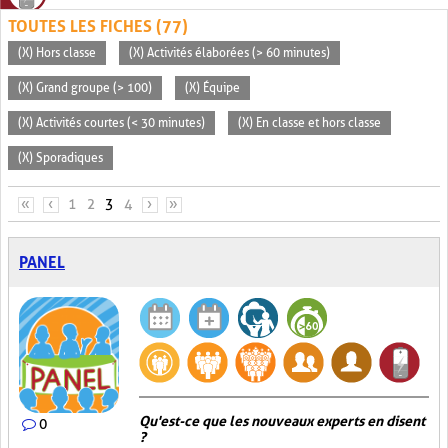
TOUTES LES FICHES (77)
(X) Hors classe
(X) Activités élaborées (> 60 minutes)
(X) Grand groupe (> 100)
(X) Équipe
(X) Activités courtes (< 30 minutes)
(X) En classe et hors classe
(X) Sporadiques
PAGES
«
‹
1
2
3
4
›
»
PANEL
Qu'est-ce que les nouveaux experts en disent
0
?