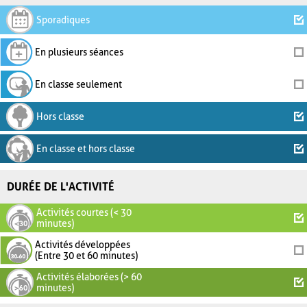
Sporadiques
En plusieurs séances
En classe seulement
Hors classe
En classe et hors classe
DURÉE DE L'ACTIVITÉ
Activités courtes (< 30
minutes)
Activités développées
(Entre 30 et 60 minutes)
Activités élaborées (> 60
minutes)