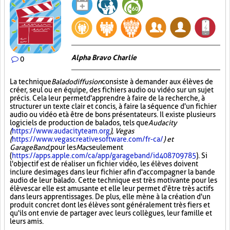
Alpha Bravo Charlie
0
La technique
Baladodiffusion
consiste à demander aux élèves de
créer, seul ou en équipe, des fichiers audio ou vidéo sur un sujet
précis. Cela leur permet d'apprendre à faire de la recherche, à
structurer un texte clair et concis, à faire la séquence d'un fichier
audio ou vidéo et à être de bons présentateurs. Il existe plusieurs
logiciels de production de balados, tels que
Audacity
(
https://www.audacityteam.org
), Vegas
(
https://www.vegascreativesoftware.com/fr-ca/
) et
GarageBand,
pour les
Mac
seulement
(
https://apps.apple.com/ca/app/garageband/id408709785
). Si
l'objectif est de réaliser un fichier vidéo, les élèves doivent
inclure des images dans leur fichier afin d'accompagner la bande
audio de leur balado. Cette technique est très motivante pour les
élèves car elle est amusante et elle leur permet d'être très actifs
dans leurs apprentissages. De plus, elle mène à la création d'un
produit concret dont les élèves sont généralement très fiers et
qu'ils ont envie de partager avec leurs collègues, leur famille et
leurs amis.