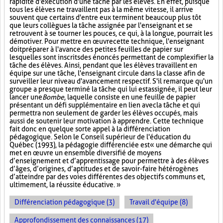
rapidité d'exécution d'une tâche par les élèves. En effet, puisque
tous les élèves ne travaillent pas à la même vitesse, il arrive
souvent que certains d'entre eux terminent beaucoup plus tôt
que leurs collègues la tâche assignée par l'enseignant et se
retrouvent à se tourner les pouces, ce qui, à la longue, pourrait les
démotiver. Pour mettre en œuvre cette technique, l'enseignant
doit préparer à l'avance des petites feuilles de papier sur
lesquelles sont inscrits des énoncés permettant de complexifier la
tâche des élèves. Ainsi, pendant que les élèves travaillent en
équipe sur une tâche, l'enseignant circule dans la classe afin de
surveiller leur niveau d'avancement respectif. S'il remarque qu'un
groupe a presque terminé la tâche qui lui est assignée, il peut leur
lancer une
Bombe
, laquelle consiste en une feuille de papier
présentant un défi supplémentaire en lien avec la tâche et qui
permettra non seulement de garder les élèves occupés, mais
aussi de soutenir leur motivation à apprendre. Cette technique
fait donc en quelque sorte appel à la différenciation
pédagogique. Selon le Conseil supérieur de l'éducation du
Québec (1993), la pédagogie différenciée est « une démarche qui
met en œuvre un ensemble diversifié de moyens
d’enseignement et d’apprentissage pour permettre à des élèves
d’âges, d’origines, d’aptitudes et de savoir-faire hétérogènes
d’atteindre par des voies différentes des objectifs communs et,
ultimement, la réussite éducative. »
Différenciation pédagogique (3)
Travail d'équipe (8)
Approfondissement des connaissances (17)