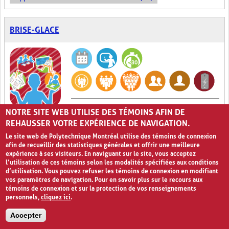
BRISE-GLACE
Faire les premiers pas
NOTRE SITE WEB UTILISE DES TÉMOINS AFIN DE
0
REHAUSSER VOTRE EXPÉRIENCE DE NAVIGATION.
L'activité
Brise-glace
est généralement utilisée en début de leçon
Le site web de Polytechnique Montréal utilise des témoins de connexion
dans le but de capter l'attention des élèves, de leur donner un
afin de recueillir des statistiques générales et offrir une meilleure
aperçu du contenu qui sera enseigné et de créer une atmosphère
expérience à ses visiteurs. En naviguant sur le site, vous acceptez
de groupe positive. Cette activité peut également permettre
l’utilisation de ces témoins selon les modalités spécifiées aux conditions
d'établir un lien entre les élèves et favoriser un environnement
d’utilisation. Vous pouvez refuser les témoins de connexion en modifiant
d'apprentissage sécurisant, ce qui contribue généralement à
vos paramètres de navigation. Pour en savoir plus sur le recours aux
l'amélioration de la participation des élèves et à l'accroissement
témoins de connexion et sur la protection de vos renseignements
de leur persévérance. De plus, le
Brise-glace
peut servir à activer
personnels,
cliquez ici
.
les connaissances antérieures des élèves et peut prendre plusieurs
formes, mais est généralement de courte durée et, bien souvent,
Accepter
fait appel à l'humour. Ainsi, afin d'amorcer son cours, un
enseignant pourrait faire une blague, poser une question à ses