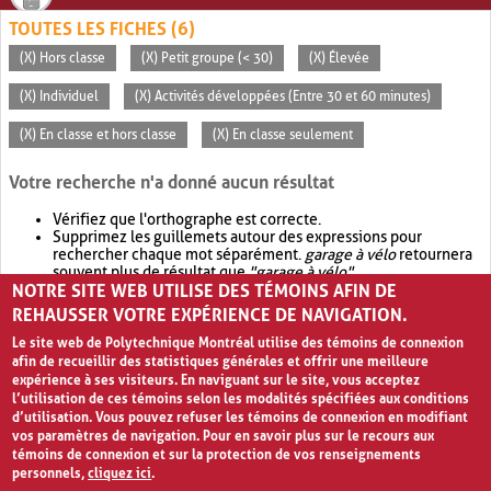
TOUTES LES FICHES (6)
(X) Hors classe
(X) Petit groupe (< 30)
(X) Élevée
(X) Individuel
(X) Activités développées (Entre 30 et 60 minutes)
(X) En classe et hors classe
(X) En classe seulement
Votre recherche n'a donné aucun résultat
Vérifiez que l'orthographe est correcte.
Supprimez les guillemets autour des expressions pour
rechercher chaque mot séparément.
garage à vélo
retournera
souvent plus de résultat que
"garage à vélo"
.
NOTRE SITE WEB UTILISE DES TÉMOINS AFIN DE
Envisagez d'élargir votre recherche avec
OR
.
garage OR vélo
retournera souvent plus de résultat que
garage à vélo
.
REHAUSSER VOTRE EXPÉRIENCE DE NAVIGATION.
Le site web de Polytechnique Montréal utilise des témoins de connexion
afin de recueillir des statistiques générales et offrir une meilleure
expérience à ses visiteurs. En naviguant sur le site, vous acceptez
l’utilisation de ces témoins selon les modalités spécifiées aux conditions
d’utilisation. Vous pouvez refuser les témoins de connexion en modifiant
vos paramètres de navigation. Pour en savoir plus sur le recours aux
témoins de connexion et sur la protection de vos renseignements
personnels,
cliquez ici
.
Avis de confidentialité et conditions d’utilisation