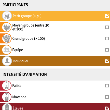
PARTICIPANTS
Petit groupe (< 30)
Moyen groupe (entre 30
et 100)
Grand groupe (> 100)
Équipe
Individuel
INTENSITÉ D'ANIMATION
Faible
Moyenne
Élevée