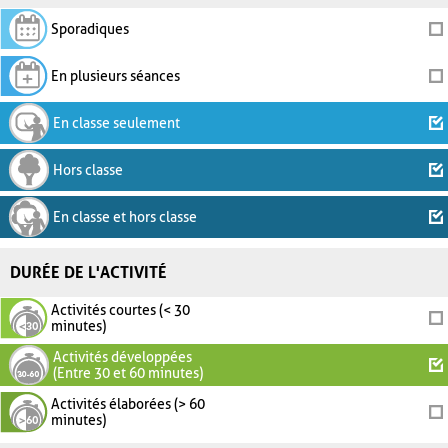
Sporadiques
En plusieurs séances
En classe seulement
Hors classe
En classe et hors classe
DURÉE DE L'ACTIVITÉ
Activités courtes (< 30
minutes)
Activités développées
(Entre 30 et 60 minutes)
Activités élaborées (> 60
minutes)