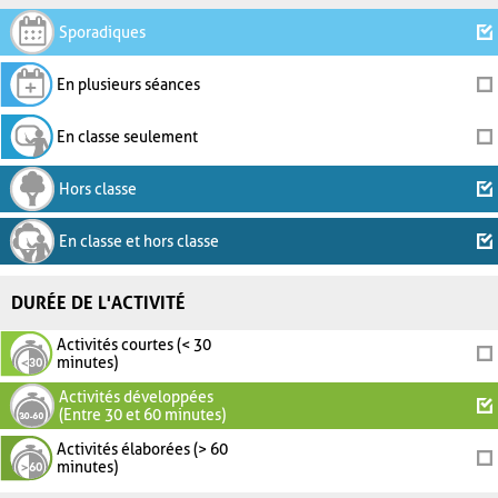
Sporadiques
En plusieurs séances
En classe seulement
Hors classe
En classe et hors classe
DURÉE DE L'ACTIVITÉ
Activités courtes (< 30
minutes)
Activités développées
(Entre 30 et 60 minutes)
Activités élaborées (> 60
minutes)