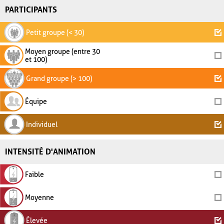
PARTICIPANTS
Petit groupe (< 30)
Moyen groupe (entre 30
et 100)
Grand groupe (> 100)
Équipe
Individuel
INTENSITÉ D'ANIMATION
Faible
Moyenne
Élevée