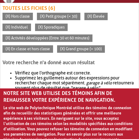
TOUTES LES FICHES (6)
(X) Hors classe
(X) Petit groupe (< 30)
(X) Élevée
(X) Individuel
(X) Sporadiques
(X) Activités développées (Entre 30 et 60 minutes)
(X) En classe et hors classe
(X) Grand groupe (> 100)
Votre recherche n'a donné aucun résultat
Vérifiez que l'orthographe est correcte.
Supprimez les guillemets autour des expressions pour
rechercher chaque mot séparément.
garage à vélo
retournera
souvent plus de résultat que
"garage à vélo"
.
NOTRE SITE WEB UTILISE DES TÉMOINS AFIN DE
Envisagez d'élargir votre recherche avec
OR
.
garage OR vélo
retournera souvent plus de résultat que
garage à vélo
.
REHAUSSER VOTRE EXPÉRIENCE DE NAVIGATION.
Le site web de Polytechnique Montréal utilise des témoins de connexion
afin de recueillir des statistiques générales et offrir une meilleure
expérience à ses visiteurs. En naviguant sur le site, vous acceptez
l’utilisation de ces témoins selon les modalités spécifiées aux conditions
d’utilisation. Vous pouvez refuser les témoins de connexion en modifiant
vos paramètres de navigation. Pour en savoir plus sur le recours aux