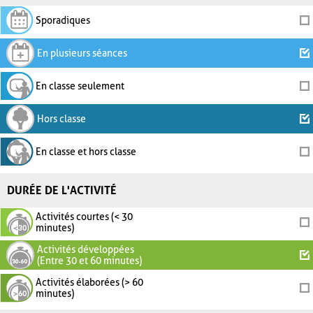
Sporadiques
En plusieurs séances
En classe seulement
Hors classe
En classe et hors classe
DURÉE DE L'ACTIVITÉ
Activités courtes (< 30
minutes)
Activités développées
(Entre 30 et 60 minutes)
Activités élaborées (> 60
minutes)