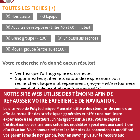
TOUTES LES FICHES (7)
(X) Hors classe
(X) Équipe
(X) Activités développées (Entre 30 et 60 minutes)
(X) Grand groupe (> 100)
(X) En plusieurs séances
(X) Moyen groupe (entre 30 et 100)
Votre recherche n'a donné aucun résultat
Vérifiez que l'orthographe est correcte.
Supprimez les guillemets autour des expressions pour
rechercher chaque mot séparément.
garage à vélo
retournera
souvent plus de résultat que
"garage à vélo"
.
NOTRE SITE WEB UTILISE DES TÉMOINS AFIN DE
Envisagez d'élargir votre recherche avec
OR
.
garage OR vélo
retournera souvent plus de résultat que
garage à vélo
.
REHAUSSER VOTRE EXPÉRIENCE DE NAVIGATION.
Le site web de Polytechnique Montréal utilise des témoins de connexion
afin de recueillir des statistiques générales et offrir une meilleure
expérience à ses visiteurs. En naviguant sur le site, vous acceptez
l’utilisation de ces témoins selon les modalités spécifiées aux conditions
d’utilisation. Vous pouvez refuser les témoins de connexion en modifiant
vos paramètres de navigation. Pour en savoir plus sur le recours aux