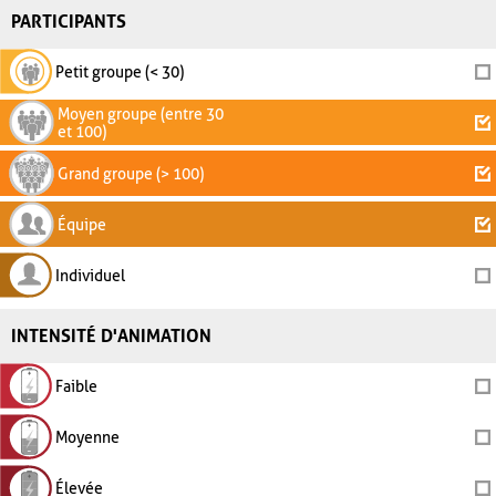
PARTICIPANTS
Petit groupe (< 30)
Moyen groupe (entre 30
et 100)
Grand groupe (> 100)
Équipe
Individuel
INTENSITÉ D'ANIMATION
Faible
Moyenne
Élevée