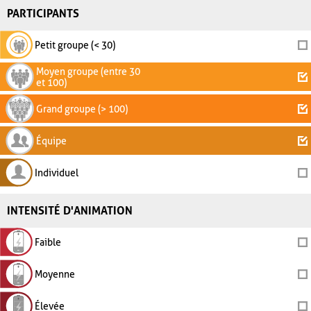
PARTICIPANTS
Petit groupe (< 30)
Moyen groupe (entre 30
et 100)
Grand groupe (> 100)
Équipe
Individuel
INTENSITÉ D'ANIMATION
Faible
Moyenne
Élevée