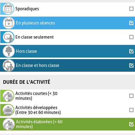
Sporadiques
En plusieurs séances
En classe seulement
Hors classe
En classe et hors classe
DURÉE DE L'ACTIVITÉ
Activités courtes (< 30
minutes)
Activités développées
(Entre 30 et 60 minutes)
Activités élaborées (> 60
minutes)