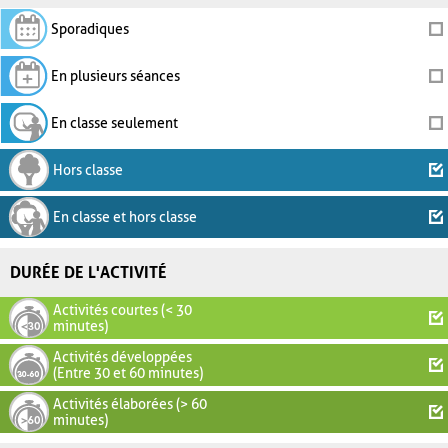
Sporadiques
En plusieurs séances
En classe seulement
Hors classe
En classe et hors classe
DURÉE DE L'ACTIVITÉ
Activités courtes (< 30
minutes)
Activités développées
(Entre 30 et 60 minutes)
Activités élaborées (> 60
minutes)