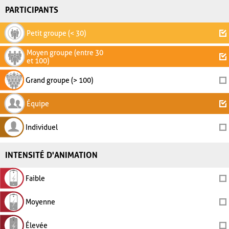
PARTICIPANTS
Petit groupe (< 30)
Moyen groupe (entre 30
et 100)
Grand groupe (> 100)
Équipe
Individuel
INTENSITÉ D'ANIMATION
Faible
Moyenne
Élevée