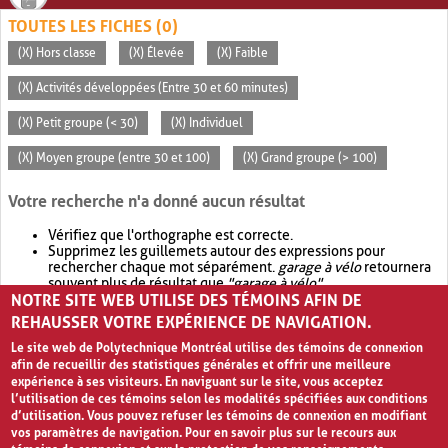
TOUTES LES FICHES (0)
(X) Hors classe
(X) Élevée
(X) Faible
(X) Activités développées (Entre 30 et 60 minutes)
(X) Petit groupe (< 30)
(X) Individuel
(X) Moyen groupe (entre 30 et 100)
(X) Grand groupe (> 100)
Votre recherche n'a donné aucun résultat
Vérifiez que l'orthographe est correcte.
Supprimez les guillemets autour des expressions pour
rechercher chaque mot séparément.
garage à vélo
retournera
souvent plus de résultat que
"garage à vélo"
.
NOTRE SITE WEB UTILISE DES TÉMOINS AFIN DE
Envisagez d'élargir votre recherche avec
OR
.
garage OR vélo
retournera souvent plus de résultat que
garage à vélo
.
REHAUSSER VOTRE EXPÉRIENCE DE NAVIGATION.
Le site web de Polytechnique Montréal utilise des témoins de connexion
afin de recueillir des statistiques générales et offrir une meilleure
expérience à ses visiteurs. En naviguant sur le site, vous acceptez
l’utilisation de ces témoins selon les modalités spécifiées aux conditions
d’utilisation. Vous pouvez refuser les témoins de connexion en modifiant
vos paramètres de navigation. Pour en savoir plus sur le recours aux