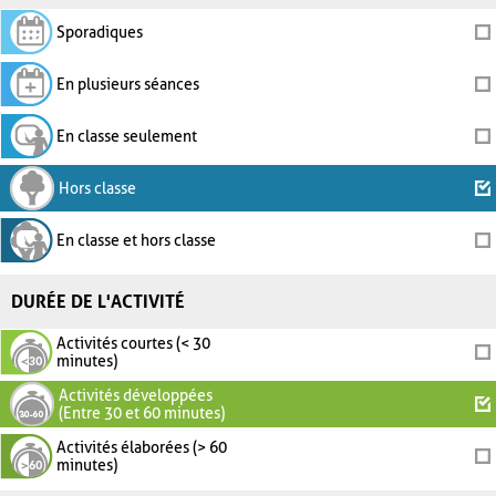
Sporadiques
En plusieurs séances
En classe seulement
Hors classe
En classe et hors classe
DURÉE DE L'ACTIVITÉ
Activités courtes (< 30
minutes)
Activités développées
(Entre 30 et 60 minutes)
Activités élaborées (> 60
minutes)