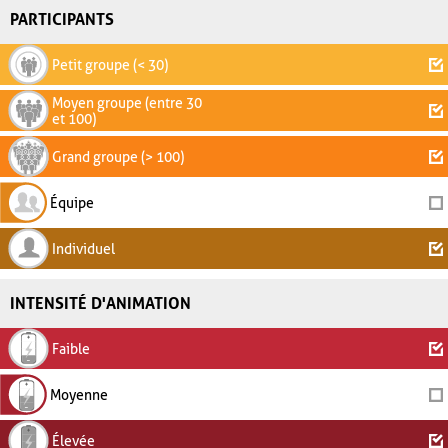
PARTICIPANTS
Petit groupe (< 30)
Moyen groupe (entre 30
et 100)
Grand groupe (> 100)
Équipe
Individuel
INTENSITÉ D'ANIMATION
Faible
Moyenne
Élevée