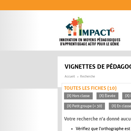
Aller au contenu principal
VIGNETTES DE PÉDAGOG
Accueil
Recherche
TOUTES LES FICHES (10)
(X) Hors classe
(X) Élevée
(X)
(X) Petit groupe (< 30)
(X) En clas
Votre recherche n'a donné aucu
Vérifiez que l'orthographe est