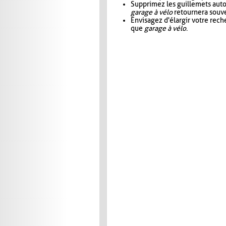
Supprimez les guillemets aut
garage à vélo
retournera souve
Envisagez d'élargir votre rec
que
garage à vélo
.