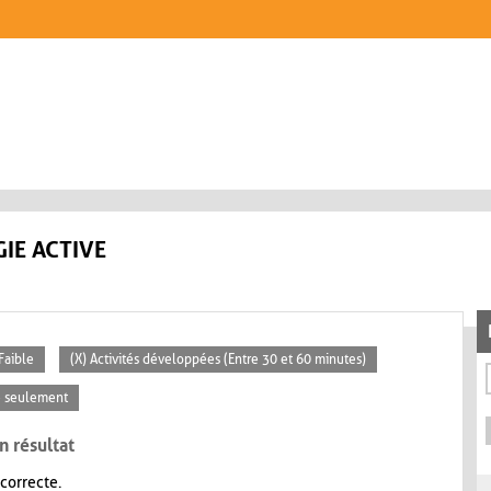
IE ACTIVE
 Faible
(X) Activités développées (Entre 30 et 60 minutes)
se seulement
n résultat
 correcte.