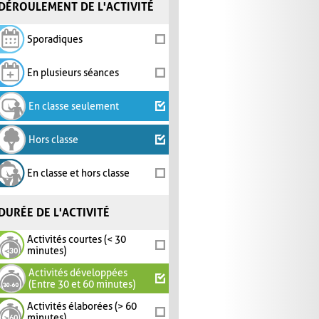
DÉROULEMENT DE L'ACTIVITÉ
Sporadiques
En plusieurs séances
En classe seulement
Hors classe
En classe et hors classe
DURÉE DE L'ACTIVITÉ
Activités courtes (< 30
minutes)
Activités développées
(Entre 30 et 60 minutes)
Activités élaborées (> 60
minutes)