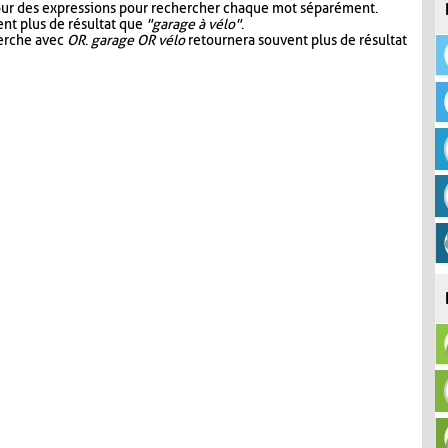
our des expressions pour rechercher chaque mot séparément.
nt plus de résultat que
"garage à vélo"
.
herche avec
OR
.
garage OR vélo
retournera souvent plus de résultat