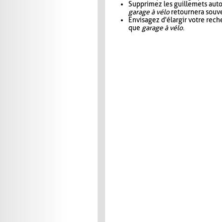
Supprimez les guillemets aut
garage à vélo
retournera souve
Envisagez d'élargir votre rec
que
garage à vélo
.