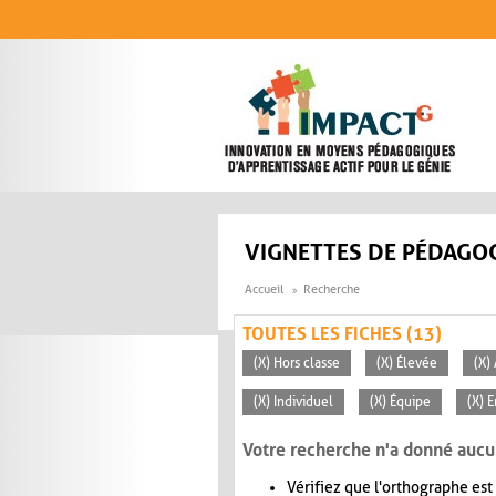
Aller au contenu principal
VIGNETTES DE PÉDAGOG
Accueil
Recherche
TOUTES LES FICHES (13)
(X) Hors classe
(X) Élevée
(X)
(X) Individuel
(X) Équipe
(X) 
Votre recherche n'a donné aucu
Vérifiez que l'orthographe est