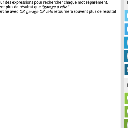
our des expressions pour rechercher chaque mot séparément.
nt plus de résultat que
"garage à vélo"
.
herche avec
OR
.
garage OR vélo
retournera souvent plus de résultat