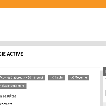
IE ACTIVE
 Activités élaborées (> 60 minutes)
(X) Faible
(X) Moyenne
En classe seulement
n résultat
 correcte.