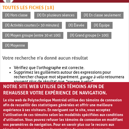
TOUTES LES FICHES (18)
(X) Hors classe
(X) En plusieurs séances
(X) En classe seulement
(X) Activités courtes (< 30 minutes)
(X) Élevée
(X) Équipe
(X) Moyen groupe (entre 30 et 100)
(X) Grand groupe (> 100)
(X) Moyenne
Votre recherche n'a donné aucun résultat
Vérifiez que l'orthographe est correcte.
Supprimez les guillemets autour des expressions pour
rechercher chaque mot séparément.
garage à vélo
retournera
souvent plus de résultat que
"garage à vélo"
.
NOTRE SITE WEB UTILISE DES TÉMOINS AFIN DE
Envisagez d'élargir votre recherche avec
OR
.
garage OR vélo
retournera souvent plus de résultat que
garage à vélo
.
REHAUSSER VOTRE EXPÉRIENCE DE NAVIGATION.
Le site web de Polytechnique Montréal utilise des témoins de connexion
afin de recueillir des statistiques générales et offrir une meilleure
expérience à ses visiteurs. En naviguant sur le site, vous acceptez
l’utilisation de ces témoins selon les modalités spécifiées aux conditions
d’utilisation. Vous pouvez refuser les témoins de connexion en modifiant
vos paramètres de navigation. Pour en savoir plus sur le recours aux