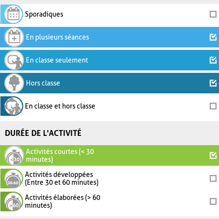
Sporadiques
En plusieurs séances
En classe seulement
Hors classe
En classe et hors classe
DURÉE DE L'ACTIVITÉ
Activités courtes (< 30
minutes)
Activités développées
(Entre 30 et 60 minutes)
Activités élaborées (> 60
minutes)