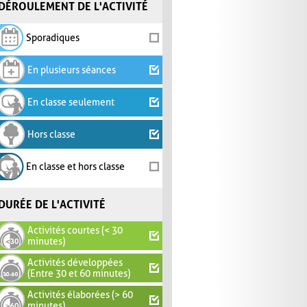
DÉROULEMENT DE L'ACTIVITÉ
Sporadiques
En plusieurs séances
En classe seulement
Hors classe
En classe et hors classe
DURÉE DE L'ACTIVITÉ
Activités courtes (< 30
minutes)
Activités développées
(Entre 30 et 60 minutes)
Activités élaborées (> 60
minutes)