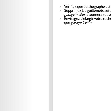
Vérifiez que l'orthographe est
Supprimez les guillemets aut
garage à vélo
retournera souve
Envisagez d'élargir votre rec
que
garage à vélo
.