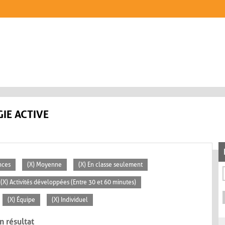
IE ACTIVE
nces
(X) Moyenne
(X) En classe seulement
(X) Activités développées (Entre 30 et 60 minutes)
(X) Équipe
(X) Individuel
n résultat