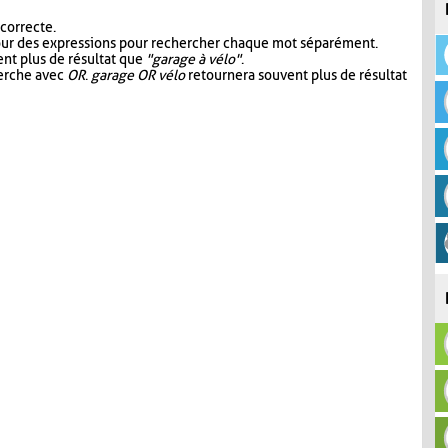
 correcte.
our des expressions pour rechercher chaque mot séparément.
nt plus de résultat que
"garage à vélo"
.
herche avec
OR
.
garage OR vélo
retournera souvent plus de résultat