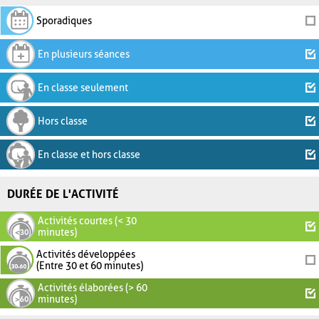
Sporadiques
En plusieurs séances
En classe seulement
Hors classe
En classe et hors classe
DURÉE DE L'ACTIVITÉ
Activités courtes (< 30
minutes)
Activités développées
(Entre 30 et 60 minutes)
Activités élaborées (> 60
minutes)