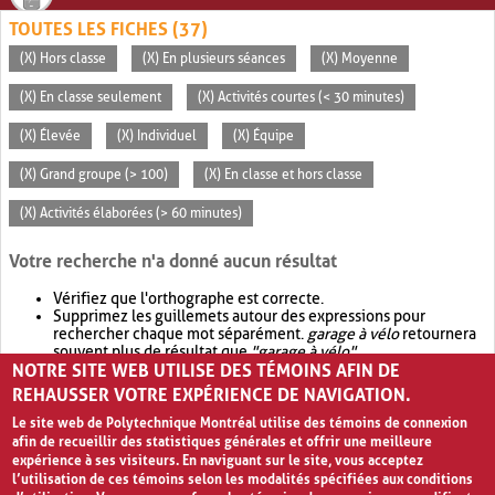
TOUTES LES FICHES (37)
(X) Hors classe
(X) En plusieurs séances
(X) Moyenne
(X) En classe seulement
(X) Activités courtes (< 30 minutes)
(X) Élevée
(X) Individuel
(X) Équipe
(X) Grand groupe (> 100)
(X) En classe et hors classe
(X) Activités élaborées (> 60 minutes)
Votre recherche n'a donné aucun résultat
Vérifiez que l'orthographe est correcte.
Supprimez les guillemets autour des expressions pour
rechercher chaque mot séparément.
garage à vélo
retournera
souvent plus de résultat que
"garage à vélo"
.
NOTRE SITE WEB UTILISE DES TÉMOINS AFIN DE
Envisagez d'élargir votre recherche avec
OR
.
garage OR vélo
retournera souvent plus de résultat que
garage à vélo
.
REHAUSSER VOTRE EXPÉRIENCE DE NAVIGATION.
Le site web de Polytechnique Montréal utilise des témoins de connexion
afin de recueillir des statistiques générales et offrir une meilleure
expérience à ses visiteurs. En naviguant sur le site, vous acceptez
l’utilisation de ces témoins selon les modalités spécifiées aux conditions