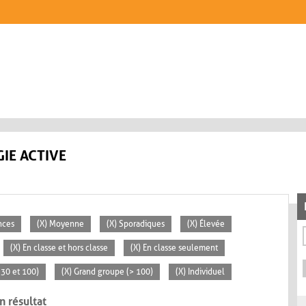
IE ACTIVE
nces
(X) Moyenne
(X) Sporadiques
(X) Élevée
(X) En classe et hors classe
(X) En classe seulement
 30 et 100)
(X) Grand groupe (> 100)
(X) Individuel
n résultat