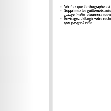
Vérifiez que l'orthographe est
Supprimez les guillemets aut
garage à vélo
retournera souve
Envisagez d'élargir votre rec
que
garage à vélo
.