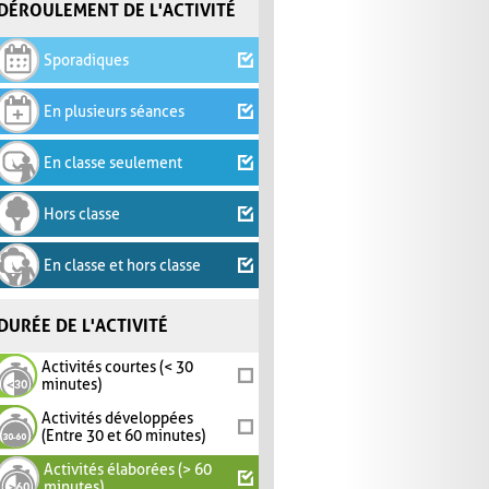
DÉROULEMENT DE L'ACTIVITÉ
Sporadiques
En plusieurs séances
En classe seulement
Hors classe
En classe et hors classe
DURÉE DE L'ACTIVITÉ
Activités courtes (< 30
minutes)
Activités développées
(Entre 30 et 60 minutes)
Activités élaborées (> 60
minutes)