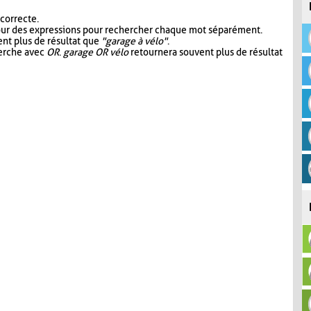
 correcte.
our des expressions pour rechercher chaque mot séparément.
nt plus de résultat que
"garage à vélo"
.
herche avec
OR
.
garage OR vélo
retournera souvent plus de résultat