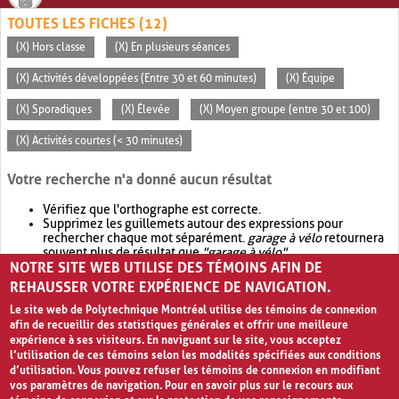
TOUTES LES FICHES (12)
(X) Hors classe
(X) En plusieurs séances
(X) Activités développées (Entre 30 et 60 minutes)
(X) Équipe
(X) Sporadiques
(X) Élevée
(X) Moyen groupe (entre 30 et 100)
(X) Activités courtes (< 30 minutes)
Votre recherche n'a donné aucun résultat
Vérifiez que l'orthographe est correcte.
Supprimez les guillemets autour des expressions pour
rechercher chaque mot séparément.
garage à vélo
retournera
souvent plus de résultat que
"garage à vélo"
.
NOTRE SITE WEB UTILISE DES TÉMOINS AFIN DE
Envisagez d'élargir votre recherche avec
OR
.
garage OR vélo
retournera souvent plus de résultat que
garage à vélo
.
REHAUSSER VOTRE EXPÉRIENCE DE NAVIGATION.
Le site web de Polytechnique Montréal utilise des témoins de connexion
afin de recueillir des statistiques générales et offrir une meilleure
expérience à ses visiteurs. En naviguant sur le site, vous acceptez
l’utilisation de ces témoins selon les modalités spécifiées aux conditions
d’utilisation. Vous pouvez refuser les témoins de connexion en modifiant
vos paramètres de navigation. Pour en savoir plus sur le recours aux