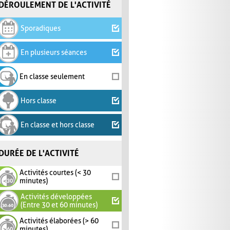
DÉROULEMENT DE L'ACTIVITÉ
Sporadiques
En plusieurs séances
En classe seulement
Hors classe
En classe et hors classe
DURÉE DE L'ACTIVITÉ
Activités courtes (< 30
minutes)
Activités développées
(Entre 30 et 60 minutes)
Activités élaborées (> 60
minutes)