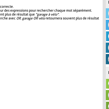
 correcte.
our des expressions pour rechercher chaque mot séparément.
nt plus de résultat que
"garage à vélo"
.
herche avec
OR
.
garage OR vélo
retournera souvent plus de résultat