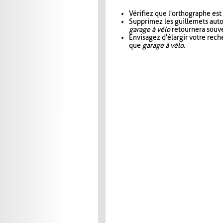
Vérifiez que l'orthographe est
Supprimez les guillemets aut
garage à vélo
retournera souve
Envisagez d'élargir votre rec
que
garage à vélo
.