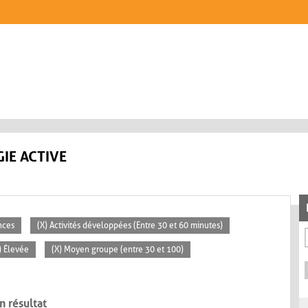
IE ACTIVE
nces
(X) Activités développées (Entre 30 et 60 minutes)
) Élevée
(X) Moyen groupe (entre 30 et 100)
n résultat