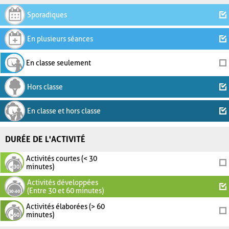
Sporadiques
En plusieurs séances
En classe seulement
Hors classe
En classe et hors classe
DURÉE DE L'ACTIVITÉ
Activités courtes (< 30
minutes)
Activités développées
(Entre 30 et 60 minutes)
Activités élaborées (> 60
minutes)