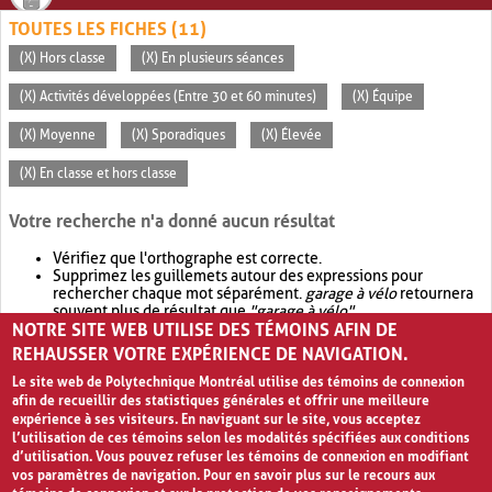
TOUTES LES FICHES (11)
(X) Hors classe
(X) En plusieurs séances
(X) Activités développées (Entre 30 et 60 minutes)
(X) Équipe
(X) Moyenne
(X) Sporadiques
(X) Élevée
(X) En classe et hors classe
Votre recherche n'a donné aucun résultat
Vérifiez que l'orthographe est correcte.
Supprimez les guillemets autour des expressions pour
rechercher chaque mot séparément.
garage à vélo
retournera
souvent plus de résultat que
"garage à vélo"
.
NOTRE SITE WEB UTILISE DES TÉMOINS AFIN DE
Envisagez d'élargir votre recherche avec
OR
.
garage OR vélo
retournera souvent plus de résultat que
garage à vélo
.
REHAUSSER VOTRE EXPÉRIENCE DE NAVIGATION.
Le site web de Polytechnique Montréal utilise des témoins de connexion
afin de recueillir des statistiques générales et offrir une meilleure
expérience à ses visiteurs. En naviguant sur le site, vous acceptez
l’utilisation de ces témoins selon les modalités spécifiées aux conditions
d’utilisation. Vous pouvez refuser les témoins de connexion en modifiant
vos paramètres de navigation. Pour en savoir plus sur le recours aux