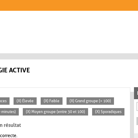
IE ACTIVE
nces
(X) Élevée
(X) Faible
(X) Grand groupe (> 100)
0 minutes)
(X) Moyen groupe (entre 30 et 100)
(X) Sporadiques
n résultat
 correcte.