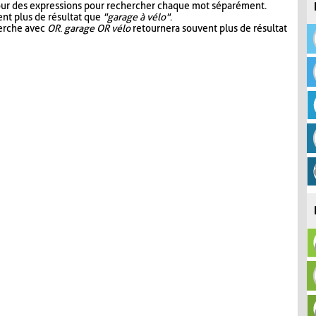
our des expressions pour rechercher chaque mot séparément.
nt plus de résultat que
"garage à vélo"
.
herche avec
OR
.
garage OR vélo
retournera souvent plus de résultat