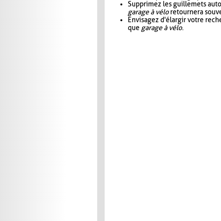
Supprimez les guillemets aut
garage à vélo
retournera souve
Envisagez d'élargir votre rec
que
garage à vélo
.