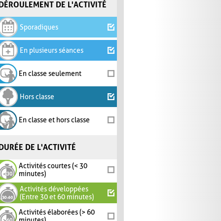
DÉROULEMENT DE L'ACTIVITÉ
Sporadiques
En plusieurs séances
En classe seulement
Hors classe
En classe et hors classe
DURÉE DE L'ACTIVITÉ
Activités courtes (< 30
minutes)
Activités développées
(Entre 30 et 60 minutes)
Activités élaborées (> 60
minutes)