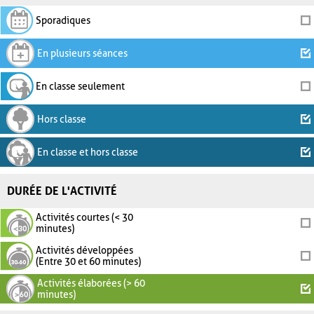
Sporadiques
En plusieurs séances
En classe seulement
Hors classe
En classe et hors classe
DURÉE DE L'ACTIVITÉ
Activités courtes (< 30
minutes)
Activités développées
(Entre 30 et 60 minutes)
Activités élaborées (> 60
minutes)