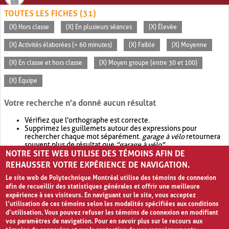
TOUTES LES FICHES (31)
(X) Hors classe
(X) En plusieurs séances
(X) Élevée
(X) Activités élaborées (> 60 minutes)
(X) Faible
(X) Moyenne
(X) En classe et hors classe
(X) Moyen groupe (entre 30 et 100)
(X) Équipe
Votre recherche n'a donné aucun résultat
Vérifiez que l'orthographe est correcte.
Supprimez les guillemets autour des expressions pour
rechercher chaque mot séparément.
garage à vélo
retournera
souvent plus de résultat que
"garage à vélo"
.
NOTRE SITE WEB UTILISE DES TÉMOINS AFIN DE
Envisagez d'élargir votre recherche avec
OR
.
garage OR vélo
retournera souvent plus de résultat que
garage à vélo
.
REHAUSSER VOTRE EXPÉRIENCE DE NAVIGATION.
Le site web de Polytechnique Montréal utilise des témoins de connexion
afin de recueillir des statistiques générales et offrir une meilleure
expérience à ses visiteurs. En naviguant sur le site, vous acceptez
l’utilisation de ces témoins selon les modalités spécifiées aux conditions
d’utilisation. Vous pouvez refuser les témoins de connexion en modifiant
vos paramètres de navigation. Pour en savoir plus sur le recours aux