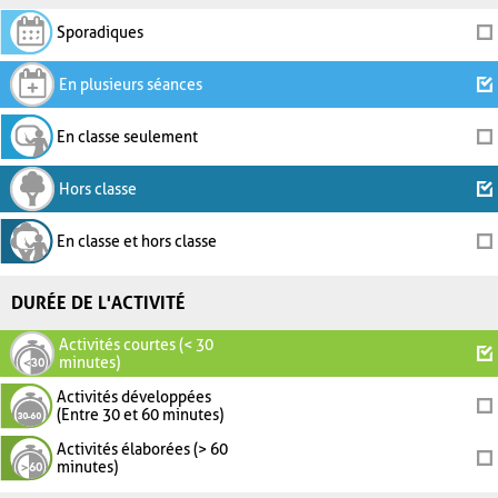
Sporadiques
En plusieurs séances
En classe seulement
Hors classe
En classe et hors classe
DURÉE DE L'ACTIVITÉ
Activités courtes (< 30
minutes)
Activités développées
(Entre 30 et 60 minutes)
Activités élaborées (> 60
minutes)