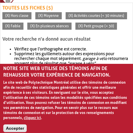
TOUTES LES FICHES (5)
(X) Hors classe
(X) Moyenne
(X) Activités courtes (< 30 minutes)
(X) Faible
(X) En plusieurs séances
(X) Petit groupe (< 30)
Votre recherche n'a donné aucun résultat
Vérifiez que l'orthographe est correcte.
Supprimez les guillemets autour des expressions pour
rechercher chaque mot séparément.
garage à vélo
retournera
souvent plus de résultat que
"garage à vélo"
.
NOTRE SITE WEB UTILISE DES TÉMOINS AFIN DE
Envisagez d'élargir votre recherche avec
OR
.
garage OR vélo
retournera souvent plus de résultat que
garage à vélo
.
REHAUSSER VOTRE EXPÉRIENCE DE NAVIGATION.
Le site web de Polytechnique Montréal utilise des témoins de connexion
afin de recueillir des statistiques générales et offrir une meilleure
expérience à ses visiteurs. En naviguant sur le site, vous acceptez
l’utilisation de ces témoins selon les modalités spécifiées aux conditions
d’utilisation. Vous pouvez refuser les témoins de connexion en modifiant
vos paramètres de navigation. Pour en savoir plus sur le recours aux
témoins de connexion et sur la protection de vos renseignements
personnels,
cliquez ici
.
Avis de confidentialité et conditions d’utilisation
Accepter