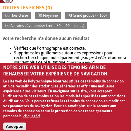
TOUTES LES FICHES (0)
(X) Hors classe
(X) Moyenne
(X) Grand groupe (> 100)
(X) Activités développées (Entre 30 et 60 minutes)
Votre recherche n'a donné aucun résultat
Vérifiez que l'orthographe est correcte.
Supprimez les guillemets autour des expressions pour
rechercher chaque mot séparément.
garage à vélo
retournera
souvent plus de résultat que
"garage à vélo"
.
NOTRE SITE WEB UTILISE DES TÉMOINS AFIN DE
Envisagez d'élargir votre recherche avec
OR
.
garage OR vélo
retournera souvent plus de résultat que
garage à vélo
.
REHAUSSER VOTRE EXPÉRIENCE DE NAVIGATION.
Le site web de Polytechnique Montréal utilise des témoins de connexion
afin de recueillir des statistiques générales et offrir une meilleure
expérience à ses visiteurs. En naviguant sur le site, vous acceptez
l’utilisation de ces témoins selon les modalités spécifiées aux conditions
d’utilisation. Vous pouvez refuser les témoins de connexion en modifiant
vos paramètres de navigation. Pour en savoir plus sur le recours aux
témoins de connexion et sur la protection de vos renseignements
personnels,
cliquez ici
.
Avis de confidentialité et conditions d’utilisation
Accepter