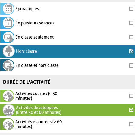
Sporadiques
En plusieurs séances
En classe seulement
Hors classe
En classe et hors classe
DURÉE DE L'ACTIVITÉ
Activités courtes (< 30
minutes)
Activités développées
(Entre 30 et 60 minutes)
Activités élaborées (> 60
minutes)