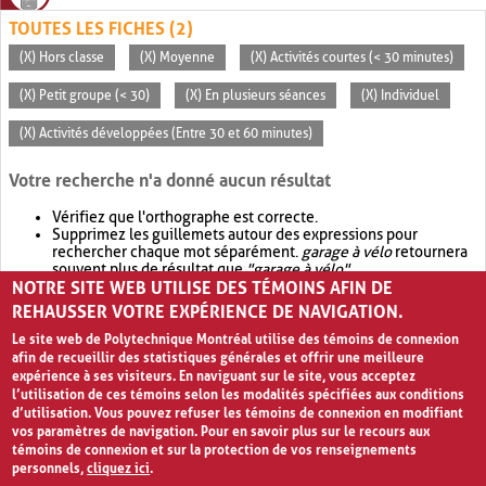
TOUTES LES FICHES (2)
(X) Hors classe
(X) Moyenne
(X) Activités courtes (< 30 minutes)
(X) Petit groupe (< 30)
(X) En plusieurs séances
(X) Individuel
(X) Activités développées (Entre 30 et 60 minutes)
Votre recherche n'a donné aucun résultat
Vérifiez que l'orthographe est correcte.
Supprimez les guillemets autour des expressions pour
rechercher chaque mot séparément.
garage à vélo
retournera
souvent plus de résultat que
"garage à vélo"
.
NOTRE SITE WEB UTILISE DES TÉMOINS AFIN DE
Envisagez d'élargir votre recherche avec
OR
.
garage OR vélo
retournera souvent plus de résultat que
garage à vélo
.
REHAUSSER VOTRE EXPÉRIENCE DE NAVIGATION.
Le site web de Polytechnique Montréal utilise des témoins de connexion
afin de recueillir des statistiques générales et offrir une meilleure
expérience à ses visiteurs. En naviguant sur le site, vous acceptez
l’utilisation de ces témoins selon les modalités spécifiées aux conditions
d’utilisation. Vous pouvez refuser les témoins de connexion en modifiant
vos paramètres de navigation. Pour en savoir plus sur le recours aux
témoins de connexion et sur la protection de vos renseignements
personnels,
cliquez ici
.
Avis de confidentialité et conditions d’utilisation