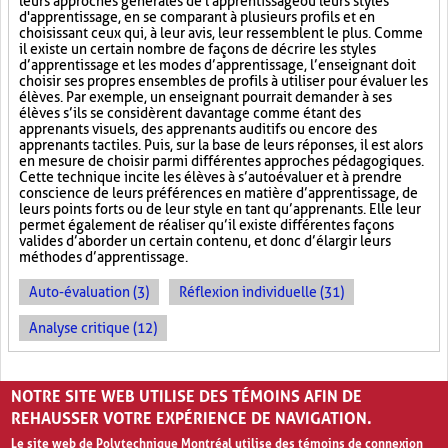
leurs approches générales de l'apprentissage ou leurs styles
d'apprentissage, en se comparant à plusieurs profils et en
choisissant ceux qui, à leur avis, leur ressemblent le plus. Comme
il existe un certain nombre de façons de décrire les styles
d’apprentissage et les modes d’apprentissage, l’enseignant doit
choisir ses propres ensembles de profils à utiliser pour évaluer les
élèves. Par exemple, un enseignant pourrait demander à ses
élèves s’ils se considèrent davantage comme étant des
apprenants visuels, des apprenants auditifs ou encore des
apprenants tactiles. Puis, sur la base de leurs réponses, il est alors
en mesure de choisir parmi différentes approches pédagogiques.
Cette technique incite les élèves à s’autoévaluer et à prendre
conscience de leurs préférences en matière d’apprentissage, de
leurs points forts ou de leur style en tant qu’apprenants. Elle leur
permet également de réaliser qu’il existe différentes façons
valides d’aborder un certain contenu, et donc d’élargir leurs
méthodes d’apprentissage.
Auto-évaluation (3)
Réflexion individuelle (31)
Analyse critique (12)
PAGES
NOTRE SITE WEB UTILISE DES TÉMOINS AFIN DE
«
‹
1
2
3
REHAUSSER VOTRE EXPÉRIENCE DE NAVIGATION.
Le site web de Polytechnique Montréal utilise des témoins de connexion