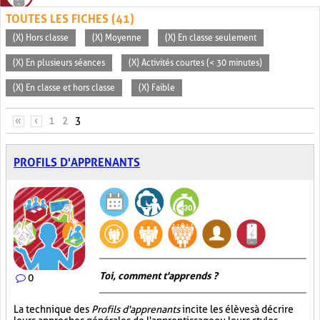
TOUTES LES FICHES (41)
(X) Hors classe
(X) Moyenne
(X) En classe seulement
(X) En plusieurs séances
(X) Activités courtes (< 30 minutes)
(X) En classe et hors classe
(X) Faible
PAGES
«
‹
1
2
3
PROFILS D'APPRENANTS
Toi, comment t'apprends ?
0
La technique des
Profils d'apprenants
incite les élèves à décrire