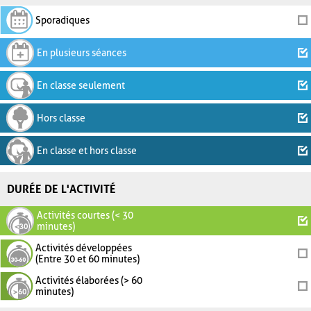
Sporadiques
En plusieurs séances
En classe seulement
Hors classe
En classe et hors classe
DURÉE DE L'ACTIVITÉ
Activités courtes (< 30
minutes)
Activités développées
(Entre 30 et 60 minutes)
Activités élaborées (> 60
minutes)