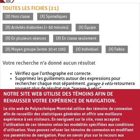
TOUTES LES FICHES (21)
(X) Hors classe
(X) Sporadiques
(X) Activités élaborées (> 60 minutes)
(X) Équipe
(X) En plusieurs séances
(X) En classe seulement
(X) Moyen groupe (entre 30 et 100)
(X) Individuel
(X) Faible
Votre recherche n'a donné aucun résultat
Vérifiez que l'orthographe est correcte.
Supprimez les guillemets autour des expressions pour
rechercher chaque mot séparément.
garage à vélo
retournera
souvent plus de résultat que
"garage à vélo"
.
NOTRE SITE WEB UTILISE DES TÉMOINS AFIN DE
Envisagez d'élargir votre recherche avec
OR
.
garage OR vélo
retournera souvent plus de résultat que
garage à vélo
.
REHAUSSER VOTRE EXPÉRIENCE DE NAVIGATION.
Le site web de Polytechnique Montréal utilise des témoins de connexion
afin de recueillir des statistiques générales et offrir une meilleure
expérience à ses visiteurs. En naviguant sur le site, vous acceptez
l’utilisation de ces témoins selon les modalités spécifiées aux conditions
d’utilisation. Vous pouvez refuser les témoins de connexion en modifiant
vos paramètres de navigation. Pour en savoir plus sur le recours aux