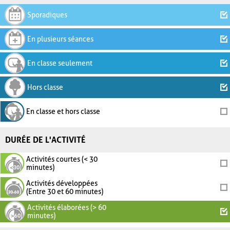
Sporadiques
En plusieurs séances
En classe seulement
Hors classe
En classe et hors classe
DURÉE DE L'ACTIVITÉ
Activités courtes (< 30
minutes)
Activités développées
(Entre 30 et 60 minutes)
Activités élaborées (> 60
minutes)