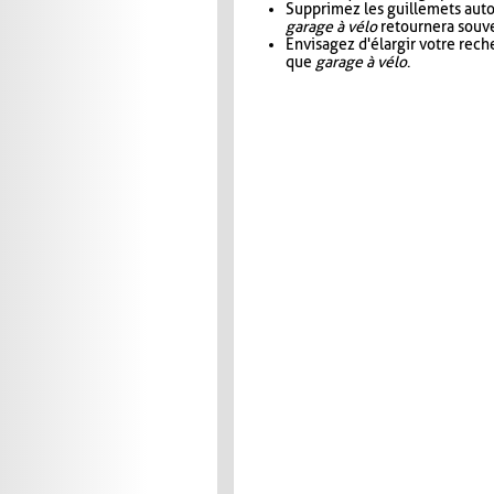
Supprimez les guillemets aut
garage à vélo
retournera souve
Envisagez d'élargir votre rec
que
garage à vélo
.