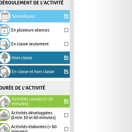
DÉROULEMENT DE L'ACTIVITÉ
Sporadiques
En plusieurs séances
En classe seulement
Hors classe
En classe et hors classe
DURÉE DE L'ACTIVITÉ
Activités courtes (< 30
minutes)
Activités développées
(Entre 30 et 60 minutes)
Activités élaborées (> 60
minutes)