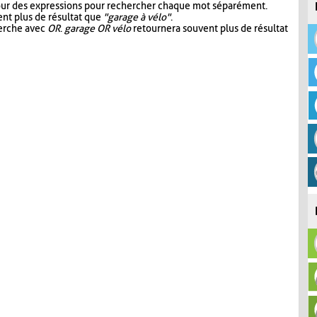
our des expressions pour rechercher chaque mot séparément.
nt plus de résultat que
"garage à vélo"
.
herche avec
OR
.
garage OR vélo
retournera souvent plus de résultat