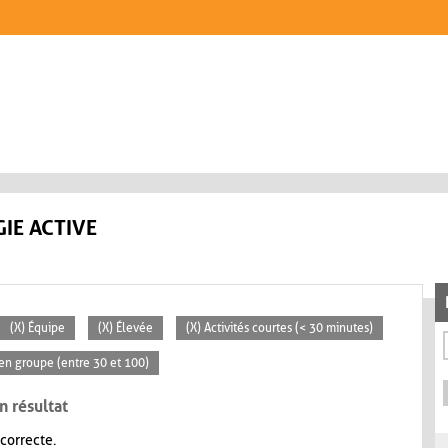
IE ACTIVE
(X) Équipe
(X) Élevée
(X) Activités courtes (< 30 minutes)
en groupe (entre 30 et 100)
n résultat
 correcte.