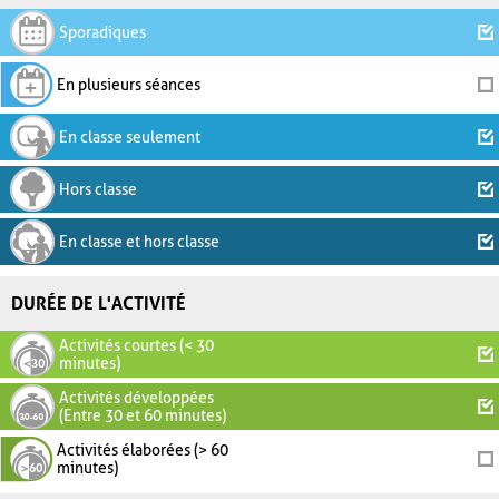
Sporadiques
En plusieurs séances
En classe seulement
Hors classe
En classe et hors classe
DURÉE DE L'ACTIVITÉ
Activités courtes (< 30
minutes)
Activités développées
(Entre 30 et 60 minutes)
Activités élaborées (> 60
minutes)