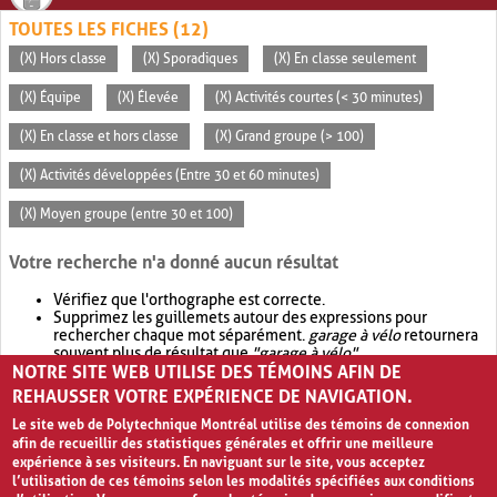
TOUTES LES FICHES (12)
(X) Hors classe
(X) Sporadiques
(X) En classe seulement
(X) Équipe
(X) Élevée
(X) Activités courtes (< 30 minutes)
(X) En classe et hors classe
(X) Grand groupe (> 100)
(X) Activités développées (Entre 30 et 60 minutes)
(X) Moyen groupe (entre 30 et 100)
Votre recherche n'a donné aucun résultat
Vérifiez que l'orthographe est correcte.
Supprimez les guillemets autour des expressions pour
rechercher chaque mot séparément.
garage à vélo
retournera
souvent plus de résultat que
"garage à vélo"
.
NOTRE SITE WEB UTILISE DES TÉMOINS AFIN DE
Envisagez d'élargir votre recherche avec
OR
.
garage OR vélo
retournera souvent plus de résultat que
garage à vélo
.
REHAUSSER VOTRE EXPÉRIENCE DE NAVIGATION.
Le site web de Polytechnique Montréal utilise des témoins de connexion
afin de recueillir des statistiques générales et offrir une meilleure
expérience à ses visiteurs. En naviguant sur le site, vous acceptez
l’utilisation de ces témoins selon les modalités spécifiées aux conditions