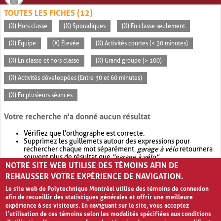
TOUTES LES FICHES (12)
(X) Hors classe
(X) Sporadiques
(X) En classe seulement
(X) Équipe
(X) Élevée
(X) Activités courtes (< 30 minutes)
(X) En classe et hors classe
(X) Grand groupe (> 100)
(X) Activités développées (Entre 30 et 60 minutes)
(X) En plusieurs séances
Votre recherche n'a donné aucun résultat
Vérifiez que l'orthographe est correcte.
Supprimez les guillemets autour des expressions pour
rechercher chaque mot séparément.
garage à vélo
retournera
souvent plus de résultat que
"garage à vélo"
.
NOTRE SITE WEB UTILISE DES TÉMOINS AFIN DE
Envisagez d'élargir votre recherche avec
OR
.
garage OR vélo
retournera souvent plus de résultat que
garage à vélo
.
REHAUSSER VOTRE EXPÉRIENCE DE NAVIGATION.
Le site web de Polytechnique Montréal utilise des témoins de connexion
afin de recueillir des statistiques générales et offrir une meilleure
expérience à ses visiteurs. En naviguant sur le site, vous acceptez
l’utilisation de ces témoins selon les modalités spécifiées aux conditions