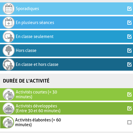
Sporadiques
En plusieurs séances
En classe seulement
Hors classe
En classe et hors classe
DURÉE DE L'ACTIVITÉ
Activités courtes (< 30
minutes)
Activités développées
(Entre 30 et 60 minutes)
Activités élaborées (> 60
minutes)