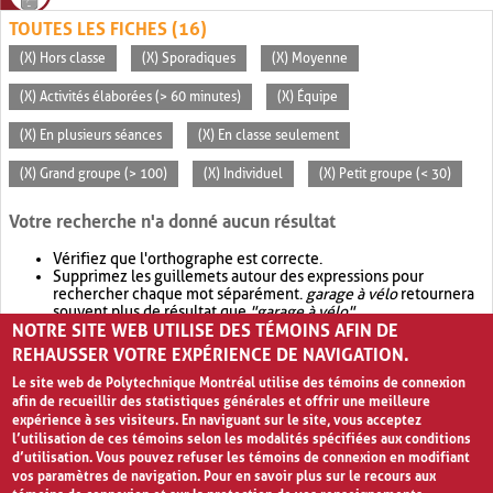
TOUTES LES FICHES (16)
(X) Hors classe
(X) Sporadiques
(X) Moyenne
(X) Activités élaborées (> 60 minutes)
(X) Équipe
(X) En plusieurs séances
(X) En classe seulement
(X) Grand groupe (> 100)
(X) Individuel
(X) Petit groupe (< 30)
Votre recherche n'a donné aucun résultat
Vérifiez que l'orthographe est correcte.
Supprimez les guillemets autour des expressions pour
rechercher chaque mot séparément.
garage à vélo
retournera
souvent plus de résultat que
"garage à vélo"
.
NOTRE SITE WEB UTILISE DES TÉMOINS AFIN DE
Envisagez d'élargir votre recherche avec
OR
.
garage OR vélo
retournera souvent plus de résultat que
garage à vélo
.
REHAUSSER VOTRE EXPÉRIENCE DE NAVIGATION.
Le site web de Polytechnique Montréal utilise des témoins de connexion
afin de recueillir des statistiques générales et offrir une meilleure
expérience à ses visiteurs. En naviguant sur le site, vous acceptez
l’utilisation de ces témoins selon les modalités spécifiées aux conditions
d’utilisation. Vous pouvez refuser les témoins de connexion en modifiant
vos paramètres de navigation. Pour en savoir plus sur le recours aux