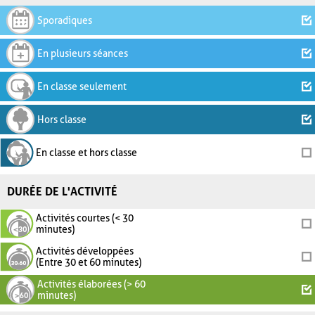
Sporadiques
En plusieurs séances
En classe seulement
Hors classe
En classe et hors classe
DURÉE DE L'ACTIVITÉ
Activités courtes (< 30
minutes)
Activités développées
(Entre 30 et 60 minutes)
Activités élaborées (> 60
minutes)