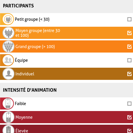
PARTICIPANTS
Petit groupe (< 30)
Moyen groupe (entre 30
et 100)
Grand groupe (> 100)
Équipe
Individuel
INTENSITÉ D'ANIMATION
Faible
Moyenne
Élevée