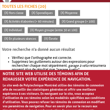
TOUTES LES FICHES (20)
(X) Hors classe
(X) Sporadiques
(X) Moyenne
(X) Activités élaborées (> 60 minutes)
(X) Grand groupe (> 100)
(X) Individuel
(X) Moyen groupe (entre 30 et 100)
(X) En plusieurs séances
(X) Élevée
Votre recherche n'a donné aucun résultat
Vérifiez que l'orthographe est correcte.
Supprimez les guillemets autour des expressions pour
rechercher chaque mot séparément.
garage à vélo
retournera
souvent plus de résultat que
"garage à vélo"
.
NOTRE SITE WEB UTILISE DES TÉMOINS AFIN DE
Envisagez d'élargir votre recherche avec
OR
.
garage OR vélo
retournera souvent plus de résultat que
garage à vélo
.
REHAUSSER VOTRE EXPÉRIENCE DE NAVIGATION.
Le site web de Polytechnique Montréal utilise des témoins de connexion
afin de recueillir des statistiques générales et offrir une meilleure
expérience à ses visiteurs. En naviguant sur le site, vous acceptez
l’utilisation de ces témoins selon les modalités spécifiées aux conditions
d’utilisation. Vous pouvez refuser les témoins de connexion en modifiant
vos paramètres de navigation. Pour en savoir plus sur le recours aux