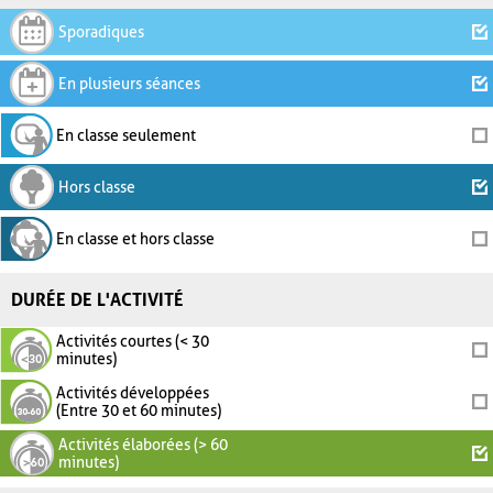
Sporadiques
En plusieurs séances
En classe seulement
Hors classe
En classe et hors classe
DURÉE DE L'ACTIVITÉ
Activités courtes (< 30
minutes)
Activités développées
(Entre 30 et 60 minutes)
Activités élaborées (> 60
minutes)