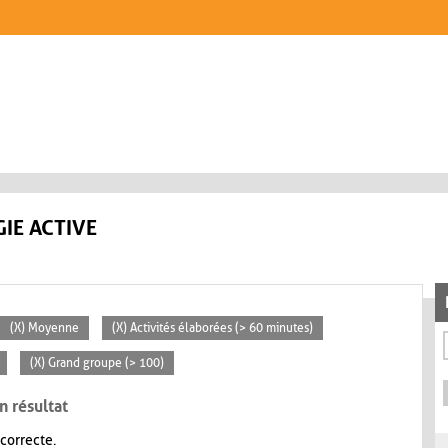
IE ACTIVE
(X) Moyenne
(X) Activités élaborées (> 60 minutes)
(X) Grand groupe (> 100)
n résultat
 correcte.