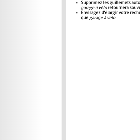
Supprimez les guillemets aut
garage à vélo
retournera souve
Envisagez d'élargir votre rec
que
garage à vélo
.