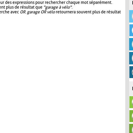
our des expressions pour rechercher chaque mot séparément.
nt plus de résultat que
"garage à vélo"
.
herche avec
OR
.
garage OR vélo
retournera souvent plus de résultat