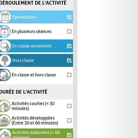
DÉROULEMENT DE L'ACTIVITÉ
Sporadiques
En plusieurs séances
En classe seulement
Hors classe
En classe et hors classe
DURÉE DE L'ACTIVITÉ
Activités courtes (< 30
minutes)
Activités développées
(Entre 30 et 60 minutes)
Activités élaborées (> 60
minutes)