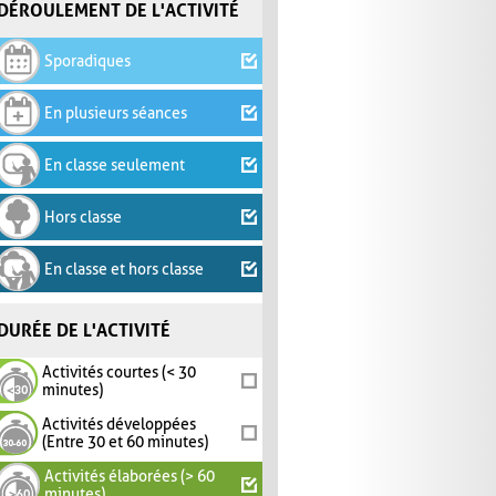
DÉROULEMENT DE L'ACTIVITÉ
Sporadiques
En plusieurs séances
En classe seulement
Hors classe
En classe et hors classe
DURÉE DE L'ACTIVITÉ
Activités courtes (< 30
minutes)
Activités développées
(Entre 30 et 60 minutes)
Activités élaborées (> 60
minutes)