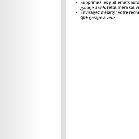
Supprimez les guillemets aut
garage à vélo
retournera souve
Envisagez d'élargir votre rec
que
garage à vélo
.