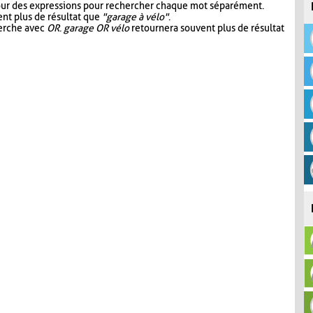
our des expressions pour rechercher chaque mot séparément.
nt plus de résultat que
"garage à vélo"
.
herche avec
OR
.
garage OR vélo
retournera souvent plus de résultat