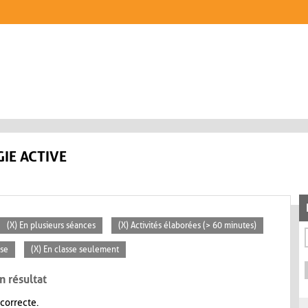
IE ACTIVE
(X) En plusieurs séances
(X) Activités élaborées (> 60 minutes)
sse
(X) En classe seulement
n résultat
 correcte.