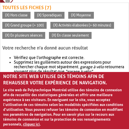
TOUTES LES FICHES (7)
(X) Hors classe
(X) Sporadiques
(X) Moyenne
(X) Grand groupe (> 100)
(X) Activités élaborées (> 60 minutes)
(X) En plusieurs séances
(X) En classe seulement
Votre recherche n'a donné aucun résultat
Vérifiez que l'orthographe est correcte.
Supprimez les guillemets autour des expressions pour
rechercher chaque mot séparément.
garage à vélo
retournera
souvent plus de résultat que
"garage à vélo"
.
NOTRE SITE WEB UTILISE DES TÉMOINS AFIN DE
Envisagez d'élargir votre recherche avec
OR
.
garage OR vélo
retournera souvent plus de résultat que
garage à vélo
.
REHAUSSER VOTRE EXPÉRIENCE DE NAVIGATION.
Le site web de Polytechnique Montréal utilise des témoins de connexion
afin de recueillir des statistiques générales et offrir une meilleure
expérience à ses visiteurs. En naviguant sur le site, vous acceptez
l’utilisation de ces témoins selon les modalités spécifiées aux conditions
d’utilisation. Vous pouvez refuser les témoins de connexion en modifiant
vos paramètres de navigation. Pour en savoir plus sur le recours aux
témoins de connexion et sur la protection de vos renseignements
personnels,
cliquez ici
.
Avis de confidentialité et conditions d’utilisation