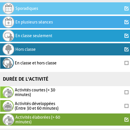
Sporadiques
En plusieurs séances
En classe seulement
Hors classe
En classe et hors classe
DURÉE DE L'ACTIVITÉ
Activités courtes (< 30
minutes)
Activités développées
(Entre 30 et 60 minutes)
Activités élaborées (> 60
minutes)