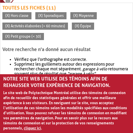
TOUTES LES FICHES (11)
(X) Hors classe
(X) Sporadiques
(X) Moyenne
(X) Activités élaborées (> 60 minutes)
(X) Équipe
(X) Petit groupe (< 30)
Votre recherche n'a donné aucun résultat
Vérifiez que l'orthographe est correcte.
Supprimez les guillemets autour des expressions pour
rechercher chaque mot séparément.
garage à vélo
retournera
souvent plus de résultat que
"garage à vélo"
.
NOTRE SITE WEB UTILISE DES TÉMOINS AFIN DE
Envisagez d'élargir votre recherche avec
OR
.
garage OR vélo
retournera souvent plus de résultat que
garage à vélo
.
REHAUSSER VOTRE EXPÉRIENCE DE NAVIGATION.
Le site web de Polytechnique Montréal utilise des témoins de connexion
afin de recueillir des statistiques générales et offrir une meilleure
expérience à ses visiteurs. En naviguant sur le site, vous acceptez
l’utilisation de ces témoins selon les modalités spécifiées aux conditions
d’utilisation. Vous pouvez refuser les témoins de connexion en modifiant
vos paramètres de navigation. Pour en savoir plus sur le recours aux
témoins de connexion et sur la protection de vos renseignements
personnels,
cliquez ici
.
Avis de confidentialité et conditions d’utilisation