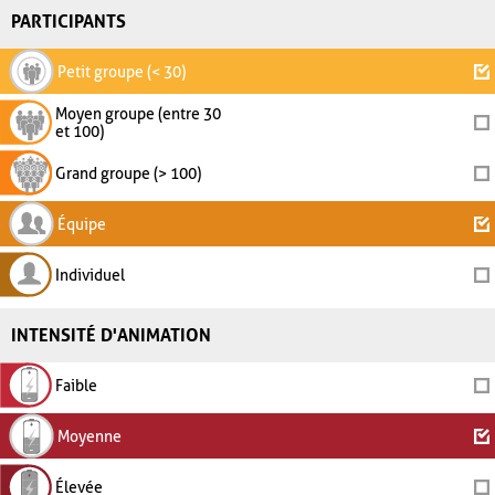
PARTICIPANTS
Petit groupe (< 30)
Moyen groupe (entre 30
et 100)
Grand groupe (> 100)
Équipe
Individuel
INTENSITÉ D'ANIMATION
Faible
Moyenne
Élevée