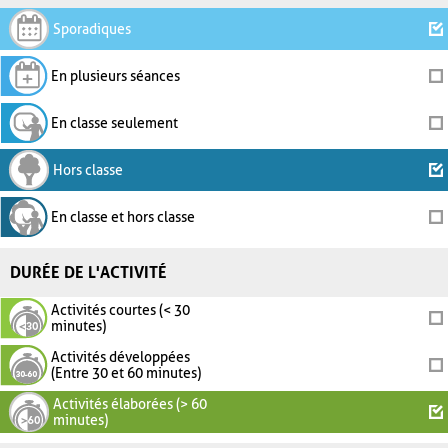
Sporadiques
En plusieurs séances
En classe seulement
Hors classe
En classe et hors classe
DURÉE DE L'ACTIVITÉ
Activités courtes (< 30
minutes)
Activités développées
(Entre 30 et 60 minutes)
Activités élaborées (> 60
minutes)