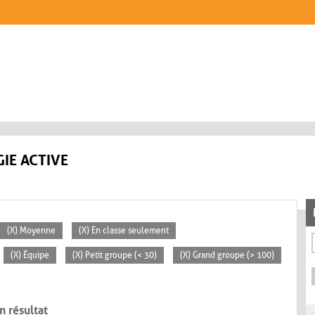
IE ACTIVE
(X) Moyenne
(X) En classe seulement
(X) Équipe
(X) Petit groupe (< 30)
(X) Grand groupe (> 100)
n résultat