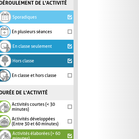
DÉROULEMENT DE L'ACTIVITÉ
Sporadiques
En plusieurs séances
En classe seulement
Hors classe
En classe et hors classe
DURÉE DE L'ACTIVITÉ
Activités courtes (< 30
minutes)
Activités développées
(Entre 30 et 60 minutes)
Activités élaborées (> 60
minutes)