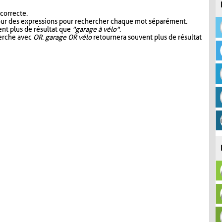
 correcte.
our des expressions pour rechercher chaque mot séparément.
nt plus de résultat que
"garage à vélo"
.
herche avec
OR
.
garage OR vélo
retournera souvent plus de résultat