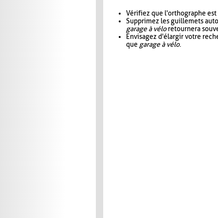
Vérifiez que l'orthographe est
Supprimez les guillemets aut
garage à vélo
retournera souve
Envisagez d'élargir votre rec
que
garage à vélo
.