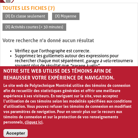
TOUTES LES FICHES (7)
(X) En classe seulement
(X) Moyenne
(X) Activités courtes (< 30 minutes)
Votre recherche n'a donné aucun résultat
Vérifiez que l'orthographe est correcte.
Supprimez les guillemets autour des expressions pour
rechercher chaque mot séparément.
garage à vélo
retournera
souvent plus de résultat que
"garage à vélo"
.
NOTRE SITE WEB UTILISE DES TÉMOINS AFIN DE
Envisagez d'élargir votre recherche avec
OR
.
garage OR vélo
retournera souvent plus de résultat que
garage à vélo
.
REHAUSSER VOTRE EXPÉRIENCE DE NAVIGATION.
Le site web de Polytechnique Montréal utilise des témoins de connexion
afin de recueillir des statistiques générales et offrir une meilleure
expérience à ses visiteurs. En naviguant sur le site, vous acceptez
l’utilisation de ces témoins selon les modalités spécifiées aux conditions
d’utilisation. Vous pouvez refuser les témoins de connexion en modifiant
vos paramètres de navigation. Pour en savoir plus sur le recours aux
témoins de connexion et sur la protection de vos renseignements
personnels,
cliquez ici
.
Avis de confidentialité et conditions d’utilisation
Accepter