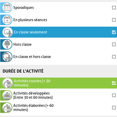
Sporadiques
En plusieurs séances
En classe seulement
Hors classe
En classe et hors classe
DURÉE DE L'ACTIVITÉ
Activités courtes (< 30
minutes)
Activités développées
(Entre 30 et 60 minutes)
Activités élaborées (> 60
minutes)