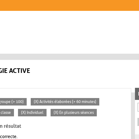
IE ACTIVE
groupe (> 100)
(X) Activités élaborées (> 60 minutes)
 classe
(X) Individuel
(X) En plusieurs séances
n résultat
 correcte.