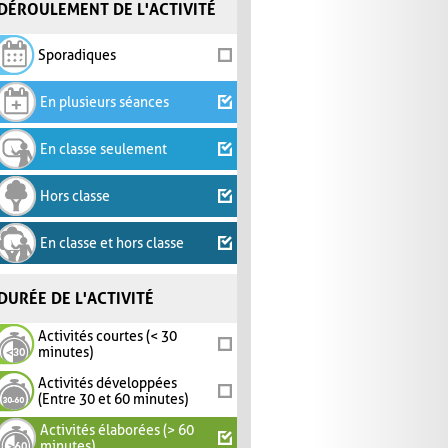
DÉROULEMENT DE L'ACTIVITÉ
Sporadiques
En plusieurs séances
En classe seulement
Hors classe
En classe et hors classe
DURÉE DE L'ACTIVITÉ
Activités courtes (< 30
minutes)
Activités développées
(Entre 30 et 60 minutes)
Activités élaborées (> 60
minutes)