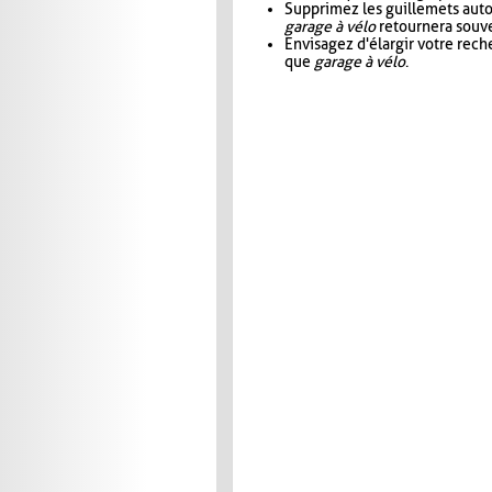
Supprimez les guillemets aut
garage à vélo
retournera souve
Envisagez d'élargir votre rec
que
garage à vélo
.