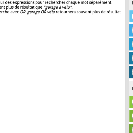
our des expressions pour rechercher chaque mot séparément.
nt plus de résultat que
"garage à vélo"
.
herche avec
OR
.
garage OR vélo
retournera souvent plus de résultat