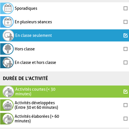
Sporadiques
En plusieurs séances
En classe seulement
Hors classe
En classe et hors classe
DURÉE DE L'ACTIVITÉ
Activités courtes (< 30
minutes)
Activités développées
(Entre 30 et 60 minutes)
Activités élaborées (> 60
minutes)