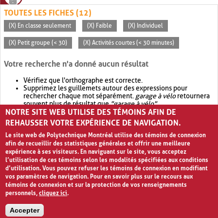
TOUTES LES FICHES (12)
(X) En classe seulement
(X) Faible
(X) Individuel
(X) Petit groupe (< 30)
(X) Activités courtes (< 30 minutes)
Votre recherche n'a donné aucun résultat
Vérifiez que l'orthographe est correcte.
Supprimez les guillemets autour des expressions pour
rechercher chaque mot séparément.
garage à vélo
retournera
souvent plus de résultat que
"garage à vélo"
.
NOTRE SITE WEB UTILISE DES TÉMOINS AFIN DE
Envisagez d'élargir votre recherche avec
OR
.
garage OR vélo
retournera souvent plus de résultat que
garage à vélo
.
REHAUSSER VOTRE EXPÉRIENCE DE NAVIGATION.
Le site web de Polytechnique Montréal utilise des témoins de connexion
afin de recueillir des statistiques générales et offrir une meilleure
expérience à ses visiteurs. En naviguant sur le site, vous acceptez
l’utilisation de ces témoins selon les modalités spécifiées aux conditions
d’utilisation. Vous pouvez refuser les témoins de connexion en modifiant
vos paramètres de navigation. Pour en savoir plus sur le recours aux
témoins de connexion et sur la protection de vos renseignements
personnels,
cliquez ici
.
Avis de confidentialité et conditions d’utilisation
Accepter