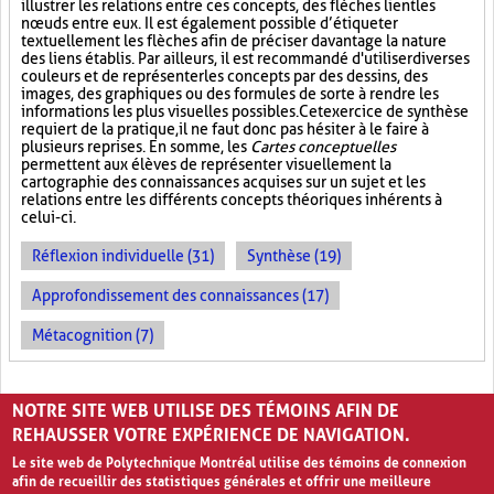
illustrer les relations entre ces concepts, des flèches lient les
nœuds entre eux. Il est également possible d’étiqueter
textuellement les flèches afin de préciser davantage la nature
des liens établis. Par ailleurs, il est recommandé d'utiliser diverses
couleurs et de représenter les concepts par des dessins, des
images, des graphiques ou des formules de sorte à rendre les
informations les plus visuelles possibles. Cet exercice de synthèse
requiert de la pratique, il ne faut donc pas hésiter à le faire à
plusieurs reprises. En somme, les
Cartes conceptuelles
permettent aux élèves de représenter visuellement la
cartographie des connaissances acquises sur un sujet et les
relations entre les différents concepts théoriques inhérents à
celui-ci.
Réflexion individuelle (31)
Synthèse (19)
Approfondissement des connaissances (17)
Métacognition (7)
PAGES
NOTRE SITE WEB UTILISE DES TÉMOINS AFIN DE
«
‹
1
2
3
REHAUSSER VOTRE EXPÉRIENCE DE NAVIGATION.
Le site web de Polytechnique Montréal utilise des témoins de connexion
afin de recueillir des statistiques générales et offrir une meilleure