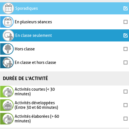
Sporadiques
En plusieurs séances
En classe seulement
Hors classe
En classe et hors classe
DURÉE DE L'ACTIVITÉ
Activités courtes (< 30
minutes)
Activités développées
(Entre 30 et 60 minutes)
Activités élaborées (> 60
minutes)