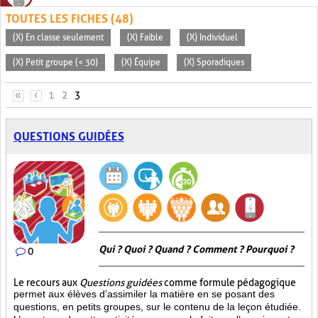
TOUTES LES FICHES (48)
(X) En classe seulement
(X) Faible
(X) Individuel
(X) Petit groupe (< 30)
(X) Équipe
(X) Sporadiques
PAGES
«
‹
1
2
3
QUESTIONS GUIDÉES
Qui ? Quoi ? Quand ? Comment ? Pourquoi ?
0
Le recours aux
Questions guidées
comme formule pédagogique
permet aux élèves d’assimiler la matière en se posant des
questions, en petits groupes, sur le contenu de la leçon étudiée.