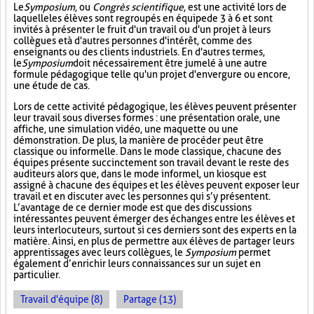
Le
Symposium
, ou
Congrès scientifique
, est une activité lors de
laquelle les élèves sont regroupés en équipe de 3 à 6 et sont
invités à présenter le fruit d'un travail ou d'un projet à leurs
collègues et à d'autres personnes d'intérêt, comme des
enseignants ou des clients industriels. En d'autres termes,
le
Symposium
doit nécessairement être jumelé à une autre
formule pédagogique telle qu'un projet d'envergure ou encore,
une étude de cas.
Lors de cette activité pédagogique, les élèves peuvent présenter
leur travail sous diverses formes : une présentation orale, une
affiche, une simulation vidéo, une maquette ou une
démonstration. De plus, la manière de procéder peut être
classique ou informelle. Dans le mode classique, chacune des
équipes présente succinctement son travail devant le reste des
auditeurs alors que, dans le mode informel, un kiosque est
assigné à chacune des équipes et les élèves peuvent exposer leur
travail et en discuter avec les personnes qui s’y présentent.
L’avantage de ce dernier mode est que des discussions
intéressantes peuvent émerger des échanges entre les élèves et
leurs interlocuteurs, surtout si ces derniers sont des experts en la
matière. Ainsi, en plus de permettre aux élèves de partager leurs
apprentissages avec leurs collègues, le
Symposium
permet
également d’enrichir leurs connaissances sur un sujet en
particulier.
Travail d'équipe (8)
Partage (13)