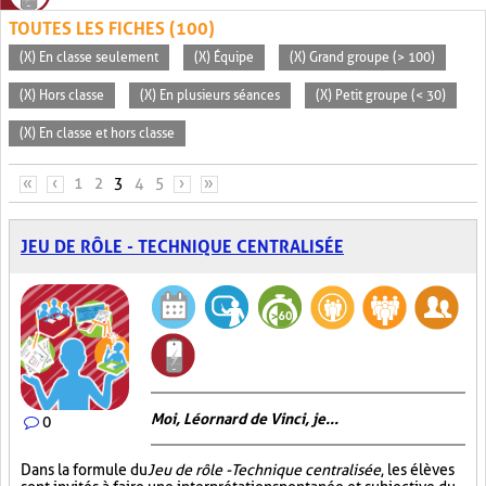
TOUTES LES FICHES (100)
(X) En classe seulement
(X) Équipe
(X) Grand groupe (> 100)
(X) Hors classe
(X) En plusieurs séances
(X) Petit groupe (< 30)
(X) En classe et hors classe
PAGES
«
‹
1
2
3
4
5
›
»
JEU DE RÔLE - TECHNIQUE CENTRALISÉE
Moi, Léornard de Vinci, je...
0
Dans la formule du
Jeu de rôle - Technique centralisée
, les élèves