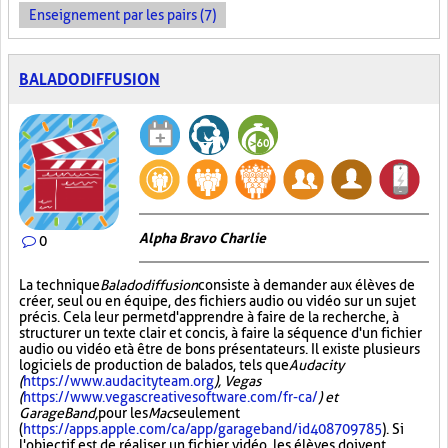
Enseignement par les pairs (7)
BALADODIFFUSION
Alpha Bravo Charlie
0
La technique
Baladodiffusion
consiste à demander aux élèves de
créer, seul ou en équipe, des fichiers audio ou vidéo sur un sujet
précis. Cela leur permet d'apprendre à faire de la recherche, à
structurer un texte clair et concis, à faire la séquence d'un fichier
audio ou vidéo et à être de bons présentateurs. Il existe plusieurs
logiciels de production de balados, tels que
Audacity
(
https://www.audacityteam.org
), Vegas
(
https://www.vegascreativesoftware.com/fr-ca/
) et
GarageBand,
pour les
Mac
seulement
(
https://apps.apple.com/ca/app/garageband/id408709785
). Si
l'objectif est de réaliser un fichier vidéo, les élèves doivent