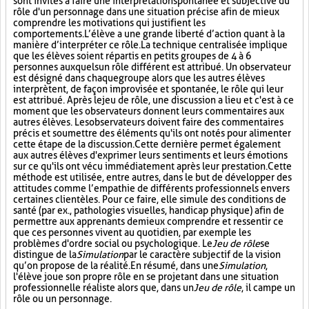
sont invités à faire une interprétation spontanée et subjective du
rôle d'un personnage dans une situation précise afin de mieux
comprendre les motivations qui justifient les
comportements. L’élève a une grande liberté d’action quant à la
manière d’interpréter ce rôle. La technique centralisée implique
que les élèves soient répartis en petits groupes de 4 à 6
personnes auxquels un rôle différent est attribué. Un observateur
est désigné dans chaque groupe alors que les autres élèves
interprètent, de façon improvisée et spontanée, le rôle qui leur
est attribué. Après le jeu de rôle, une discussion a lieu et c'est à ce
moment que les observateurs donnent leurs commentaires aux
autres élèves. Les observateurs doivent faire des commentaires
précis et soumettre des éléments qu'ils ont notés pour alimenter
cette étape de la discussion. Cette dernière permet également
aux autres élèves d'exprimer leurs sentiments et leurs émotions
sur ce qu'ils ont vécu immédiatement après leur prestation. Cette
méthode est utilisée, entre autres, dans le but de développer des
attitudes comme l’empathie de différents professionnels envers
certaines clientèles. Pour ce faire, elle simule des conditions de
santé (par ex., pathologies visuelles, handicap physique) afin de
permettre aux apprenants de mieux comprendre et ressentir ce
que ces personnes vivent au quotidien, par exemple les
problèmes d'ordre social ou psychologique. Le
Jeu de rôle
se
distingue de la
Simulation
par le caractère subjectif de la vision
qu’on propose de la réalité. En résumé, dans une
Simulation
,
l'élève joue son propre rôle en se projetant dans une situation
professionnelle réaliste alors que, dans un
Jeu de rôle
, il campe un
rôle ou un personnage.