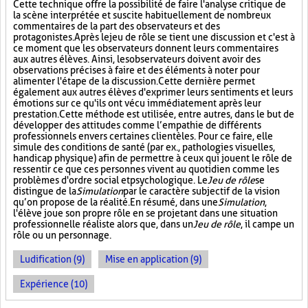
Cette technique offre la possibilité de faire l'analyse critique de
la scène interprétée et suscite habituellement de nombreux
commentaires de la part des observateurs et des
protagonistes. Après le jeu de rôle se tient une discussion et c'est à
ce moment que les observateurs donnent leurs commentaires
aux autres élèves. Ainsi, les observateurs doivent avoir des
observations précises à faire et des éléments à noter pour
alimenter l'étape de la discussion. Cette dernière permet
également aux autres élèves d'exprimer leurs sentiments et leurs
émotions sur ce qu'ils ont vécu immédiatement après leur
prestation. Cette méthode est utilisée, entre autres, dans le but de
développer des attitudes comme l’empathie de différents
professionnels envers certaines clientèles. Pour ce faire, elle
simule des conditions de santé (par ex., pathologies visuelles,
handicap physique) afin de permettre à ceux qui jouent le rôle de
ressentir ce que ces personnes vivent au quotidien comme les
problèmes d'ordre social et psychologique. Le
Jeu de rôle
se
distingue de la
Simulation
par le caractère subjectif de la vision
qu’on propose de la réalité. En résumé, dans une
Simulation
,
l'élève joue son propre rôle en se projetant dans une situation
professionnelle réaliste alors que, dans un
Jeu de rôle
, il campe un
rôle ou un personnage.
Ludification (9)
Mise en application (9)
Expérience (10)