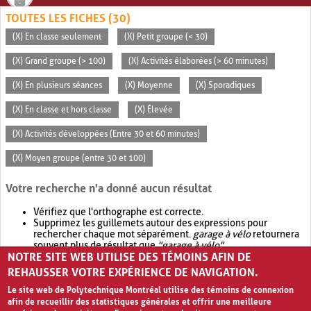
TOUTES LES FICHES (30)
(X) En classe seulement
(X) Petit groupe (< 30)
(X) Grand groupe (> 100)
(X) Activités élaborées (> 60 minutes)
(X) En plusieurs séances
(X) Moyenne
(X) Sporadiques
(X) En classe et hors classe
(X) Élevée
(X) Activités développées (Entre 30 et 60 minutes)
(X) Moyen groupe (entre 30 et 100)
Votre recherche n'a donné aucun résultat
Vérifiez que l'orthographe est correcte.
Supprimez les guillemets autour des expressions pour
rechercher chaque mot séparément.
garage à vélo
retournera
souvent plus de résultat que
"garage à vélo"
.
NOTRE SITE WEB UTILISE DES TÉMOINS AFIN DE
Envisagez d'élargir votre recherche avec
OR
.
garage OR vélo
retournera souvent plus de résultat que
garage à vélo
.
REHAUSSER VOTRE EXPÉRIENCE DE NAVIGATION.
Le site web de Polytechnique Montréal utilise des témoins de connexion
afin de recueillir des statistiques générales et offrir une meilleure