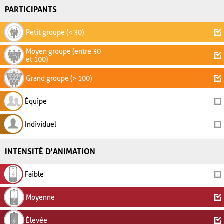
PARTICIPANTS
Petit groupe (< 30)
Moyen groupe (entre 30
et 100)
Grand groupe (> 100)
Équipe
Individuel
INTENSITÉ D'ANIMATION
Faible
Moyenne
Élevée