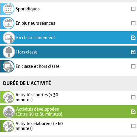
Sporadiques
En plusieurs séances
En classe seulement
Hors classe
En classe et hors classe
DURÉE DE L'ACTIVITÉ
Activités courtes (< 30
minutes)
Activités développées
(Entre 30 et 60 minutes)
Activités élaborées (> 60
minutes)