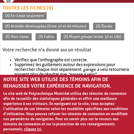
TOUTES LES FICHES (9)
(X) En classe seulement
(X) Activités développées (Entre 30 et 60 minutes)
(X) Élevée
(X) Hors classe
(X) Faible
(X) Moyen groupe (entre 30 et 100)
Votre recherche n'a donné aucun résultat
Vérifiez que l'orthographe est correcte.
Supprimez les guillemets autour des expressions pour
rechercher chaque mot séparément.
garage à vélo
retournera
souvent plus de résultat que
"garage à vélo"
.
NOTRE SITE WEB UTILISE DES TÉMOINS AFIN DE
Envisagez d'élargir votre recherche avec
OR
.
garage OR vélo
retournera souvent plus de résultat que
garage à vélo
.
REHAUSSER VOTRE EXPÉRIENCE DE NAVIGATION.
Le site web de Polytechnique Montréal utilise des témoins de connexion
afin de recueillir des statistiques générales et offrir une meilleure
expérience à ses visiteurs. En naviguant sur le site, vous acceptez
l’utilisation de ces témoins selon les modalités spécifiées aux conditions
d’utilisation. Vous pouvez refuser les témoins de connexion en modifiant
vos paramètres de navigation. Pour en savoir plus sur le recours aux
témoins de connexion et sur la protection de vos renseignements
personnels,
cliquez ici
.
Avis de confidentialité et conditions d’utilisation