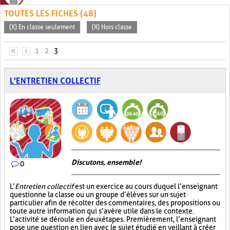
TOUTES LES FICHES (48)
(X) En classe seulement
(X) Hors classe
PAGES
«
‹
1
2
3
L'ENTRETIEN COLLECTIF
Discutons, ensemble!
0
L’
Entretien collectif
est un exercice au cours duquel l’enseignant
questionne la classe ou un groupe d’élèves sur un sujet
particulier afin de récolter des commentaires, des propositions ou
toute autre information qui s’avère utile dans le contexte.
L’activité se déroule en deux étapes. Premièrement, l’enseignant
pose une question en lien avec le sujet étudié en veillant à créer