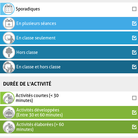
Sporadiques
En plusieurs séances
En classe seulement
Hors classe
En classe et hors classe
DURÉE DE L'ACTIVITÉ
Activités courtes (< 30
minutes)
Activités développées
(Entre 30 et 60 minutes)
Activités élaborées (> 60
minutes)