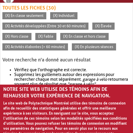
TOUTES LES FICHES (30)
(X) En classe seulement
(X) Individuel
(X) Activités développées (Entre 30 et 60 minutes)
(X) Élevée
(X) Hors classe
(X) Faible
(X) En classe et hors classe
(X) Activités élaborées (> 60 minutes)
(X) En plusieurs séances
Votre recherche n'a donné aucun résultat
Vérifiez que l'orthographe est correcte.
Supprimez les guillemets autour des expressions pour
rechercher chaque mot séparément.
garage à vélo
retournera
souvent plus de résultat que
"garage à vélo"
.
NOTRE SITE WEB UTILISE DES TÉMOINS AFIN DE
Envisagez d'élargir votre recherche avec
OR
.
garage OR vélo
retournera souvent plus de résultat que
garage à vélo
.
REHAUSSER VOTRE EXPÉRIENCE DE NAVIGATION.
Le site web de Polytechnique Montréal utilise des témoins de connexion
afin de recueillir des statistiques générales et offrir une meilleure
expérience à ses visiteurs. En naviguant sur le site, vous acceptez
l’utilisation de ces témoins selon les modalités spécifiées aux conditions
d’utilisation. Vous pouvez refuser les témoins de connexion en modifiant
vos paramètres de navigation. Pour en savoir plus sur le recours aux