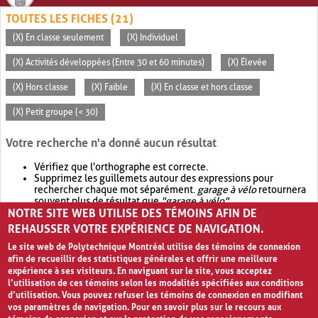
TOUTES LES FICHES (21)
(X) En classe seulement
(X) Individuel
(X) Activités développées (Entre 30 et 60 minutes)
(X) Élevée
(X) Hors classe
(X) Faible
(X) En classe et hors classe
(X) Petit groupe (< 30)
Votre recherche n'a donné aucun résultat
Vérifiez que l'orthographe est correcte.
Supprimez les guillemets autour des expressions pour
rechercher chaque mot séparément.
garage à vélo
retournera
souvent plus de résultat que
"garage à vélo"
.
NOTRE SITE WEB UTILISE DES TÉMOINS AFIN DE
Envisagez d'élargir votre recherche avec
OR
.
garage OR vélo
retournera souvent plus de résultat que
garage à vélo
.
REHAUSSER VOTRE EXPÉRIENCE DE NAVIGATION.
Le site web de Polytechnique Montréal utilise des témoins de connexion
afin de recueillir des statistiques générales et offrir une meilleure
expérience à ses visiteurs. En naviguant sur le site, vous acceptez
l’utilisation de ces témoins selon les modalités spécifiées aux conditions
d’utilisation. Vous pouvez refuser les témoins de connexion en modifiant
vos paramètres de navigation. Pour en savoir plus sur le recours aux