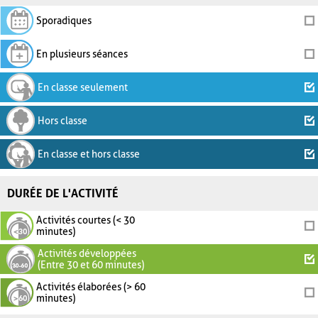
Sporadiques
En plusieurs séances
En classe seulement
Hors classe
En classe et hors classe
DURÉE DE L'ACTIVITÉ
Activités courtes (< 30
minutes)
Activités développées
(Entre 30 et 60 minutes)
Activités élaborées (> 60
minutes)