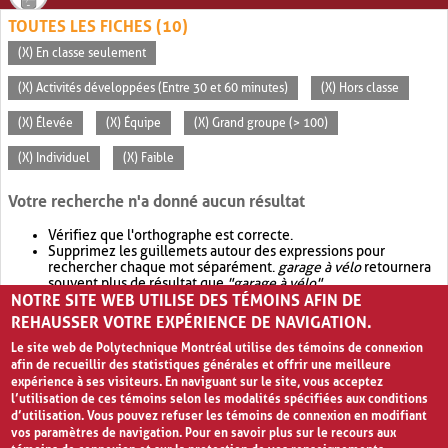
TOUTES LES FICHES (10)
(X) En classe seulement
(X) Activités développées (Entre 30 et 60 minutes)
(X) Hors classe
(X) Élevée
(X) Équipe
(X) Grand groupe (> 100)
(X) Individuel
(X) Faible
Votre recherche n'a donné aucun résultat
Vérifiez que l'orthographe est correcte.
Supprimez les guillemets autour des expressions pour
rechercher chaque mot séparément.
garage à vélo
retournera
souvent plus de résultat que
"garage à vélo"
.
NOTRE SITE WEB UTILISE DES TÉMOINS AFIN DE
Envisagez d'élargir votre recherche avec
OR
.
garage OR vélo
retournera souvent plus de résultat que
garage à vélo
.
REHAUSSER VOTRE EXPÉRIENCE DE NAVIGATION.
Le site web de Polytechnique Montréal utilise des témoins de connexion
afin de recueillir des statistiques générales et offrir une meilleure
expérience à ses visiteurs. En naviguant sur le site, vous acceptez
l’utilisation de ces témoins selon les modalités spécifiées aux conditions
d’utilisation. Vous pouvez refuser les témoins de connexion en modifiant
vos paramètres de navigation. Pour en savoir plus sur le recours aux