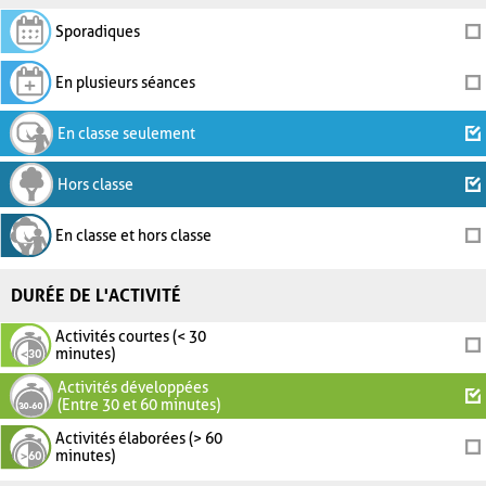
Sporadiques
En plusieurs séances
En classe seulement
Hors classe
En classe et hors classe
DURÉE DE L'ACTIVITÉ
Activités courtes (< 30
minutes)
Activités développées
(Entre 30 et 60 minutes)
Activités élaborées (> 60
minutes)