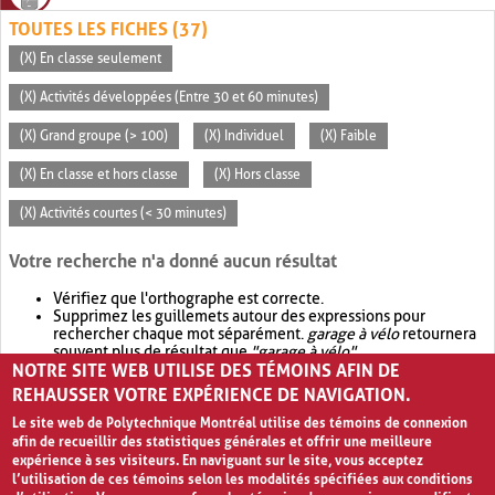
TOUTES LES FICHES (37)
(X) En classe seulement
(X) Activités développées (Entre 30 et 60 minutes)
(X) Grand groupe (> 100)
(X) Individuel
(X) Faible
(X) En classe et hors classe
(X) Hors classe
(X) Activités courtes (< 30 minutes)
Votre recherche n'a donné aucun résultat
Vérifiez que l'orthographe est correcte.
Supprimez les guillemets autour des expressions pour
rechercher chaque mot séparément.
garage à vélo
retournera
souvent plus de résultat que
"garage à vélo"
.
NOTRE SITE WEB UTILISE DES TÉMOINS AFIN DE
Envisagez d'élargir votre recherche avec
OR
.
garage OR vélo
retournera souvent plus de résultat que
garage à vélo
.
REHAUSSER VOTRE EXPÉRIENCE DE NAVIGATION.
Le site web de Polytechnique Montréal utilise des témoins de connexion
afin de recueillir des statistiques générales et offrir une meilleure
expérience à ses visiteurs. En naviguant sur le site, vous acceptez
l’utilisation de ces témoins selon les modalités spécifiées aux conditions