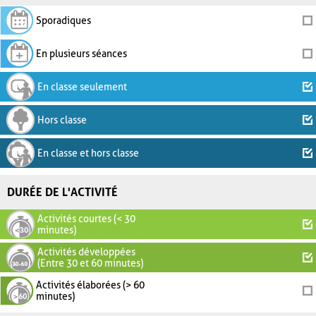
Sporadiques
En plusieurs séances
En classe seulement
Hors classe
En classe et hors classe
DURÉE DE L'ACTIVITÉ
Activités courtes (< 30
minutes)
Activités développées
(Entre 30 et 60 minutes)
Activités élaborées (> 60
minutes)