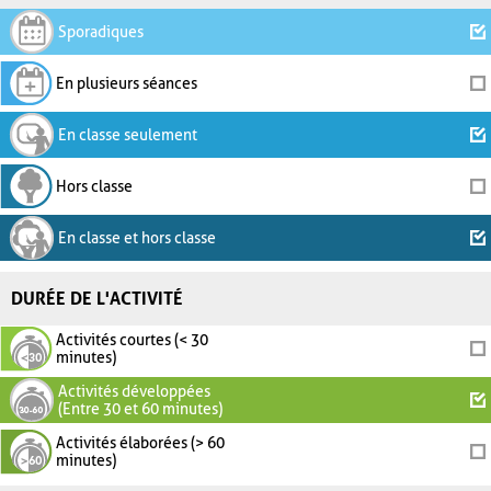
Sporadiques
En plusieurs séances
En classe seulement
Hors classe
En classe et hors classe
DURÉE DE L'ACTIVITÉ
Activités courtes (< 30
minutes)
Activités développées
(Entre 30 et 60 minutes)
Activités élaborées (> 60
minutes)