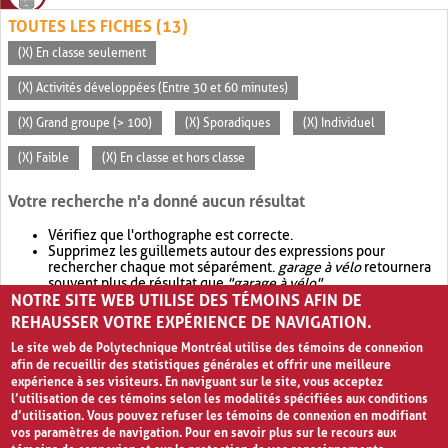
TOUTES LES FICHES (13)
(X) En classe seulement
(X) Activités développées (Entre 30 et 60 minutes)
(X) Grand groupe (> 100)
(X) Sporadiques
(X) Individuel
(X) Faible
(X) En classe et hors classe
Votre recherche n'a donné aucun résultat
Vérifiez que l'orthographe est correcte.
Supprimez les guillemets autour des expressions pour
rechercher chaque mot séparément.
garage à vélo
retournera
souvent plus de résultat que
"garage à vélo"
.
NOTRE SITE WEB UTILISE DES TÉMOINS AFIN DE
Envisagez d'élargir votre recherche avec
OR
.
garage OR vélo
retournera souvent plus de résultat que
garage à vélo
.
REHAUSSER VOTRE EXPÉRIENCE DE NAVIGATION.
Le site web de Polytechnique Montréal utilise des témoins de connexion
afin de recueillir des statistiques générales et offrir une meilleure
expérience à ses visiteurs. En naviguant sur le site, vous acceptez
l’utilisation de ces témoins selon les modalités spécifiées aux conditions
d’utilisation. Vous pouvez refuser les témoins de connexion en modifiant
vos paramètres de navigation. Pour en savoir plus sur le recours aux